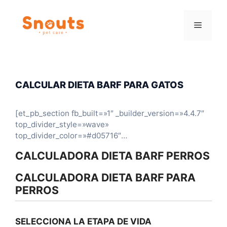
Saltar
al
Menú
contenido
CALCULAR DIETA BARF PARA GATOS
[et_pb_section fb_built=»1″ _builder_version=»4.4.7″
top_divider_style=»wave»
top_divider_color=»#d05716″
top_divider_height=»120px»][et_pb_row
CALCULADORA DIETA BARF PERROS
_builder_version=»3.25″ background_size=»initial»
background_position=»top_left»
CALCULADORA DIETA BARF PARA
background_repeat=»repeat»
PERROS
custom_padding=»||22px|||»][et_pb_column
type=»4_4″ _builder_version=»3.25″
custom_padding=»|||» custom_padding__hover=»|||»]
SELECCIONA LA ETAPA DE VIDA
[et_pb_code _builder_version=»4.4.7″]