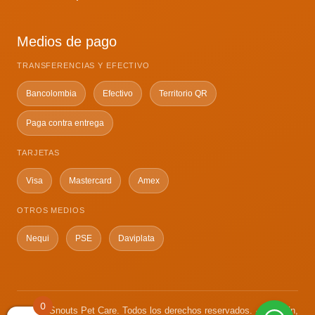
Medios de pago
TRANSFERENCIAS Y EFECTIVO
Bancolombia
Efectivo
Territorio QR
Paga contra entrega
TARJETAS
Visa
Mastercard
Amex
OTROS MEDIOS
Nequi
PSE
Daviplata
0
© 2026 Snouts Pet Care. Todos los derechos reservados. · Medellín,