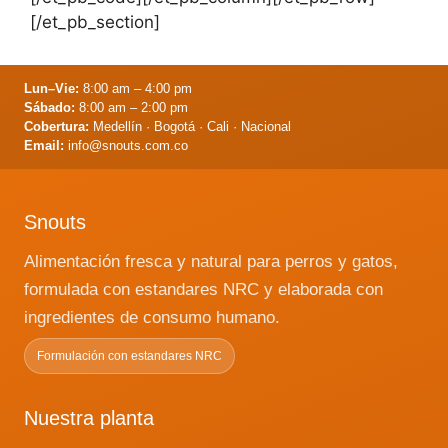
[/et_pb_section]
Lun–Vie:
8:00 am – 4:00 pm
Sábado:
8:00 am – 2:00 pm
Cobertura:
Medellín · Bogotá · Cali · Nacional
Email:
info@snouts.com.co
Snouts
Alimentación fresca y natural para perros y gatos,
formulada con estandares NRC y elaborada con
ingredientes de consumo humano.
Formulación con estandares NRC
Nuestra planta