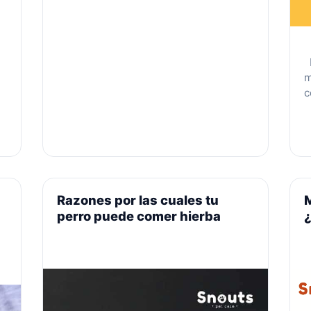
M
m
c
d
s
e
e
s
d
Razones por las cuales tu
M
s
perro puede comer hierba