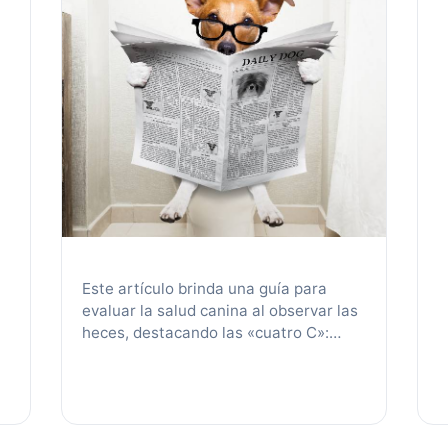
l
e
h
i
e
l
s
R
l
P
a
I
P
u
p
Este artículo brinda una guía para
q
evaluar la salud canina al observar las
s
heces, destacando las «cuatro C»:
i
color, consistencia, contenido, y capa.
N
Ofrece una tabla de interpretación y
subraya consultar al veterinario ante
heces anormales o cambios
significativos, resaltando la