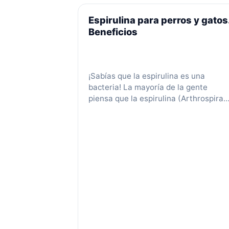
Espirulina para perros y gatos
Beneficios
¡Sabías que la espirulina es una
bacteria! La mayoría de la gente
piensa que la espirulina (Arthrospira
platensis) es un tipo de alga, pero en
realidad es un tipo de bacteria llamad
cianobacteria. Beneficios y usos de la
Espirulina en mascotas. Que hace est
un complemento especial. Lo especial
de este alimento es un pigmento …
Leer más