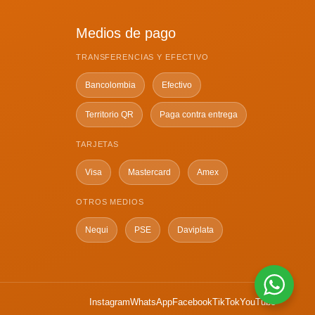
Medios de pago
TRANSFERENCIAS Y EFECTIVO
Bancolombia
Efectivo
Territorio QR
Paga contra entrega
TARJETAS
Visa
Mastercard
Amex
OTROS MEDIOS
Nequi
PSE
Daviplata
Instagram
WhatsApp
Facebook
TikTok
YouTube