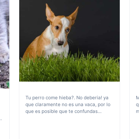
Tu perro come hieba?. No deberia! ya
M
que claramente no es una vaca, por lo
q
que es posible que te confundas
m
cuando los veas comiendo hierba.
h
Incluso podría estar preocupado y
p
preguntarte. ¿Tienen hambre?
n
al
¿Aburrido? ¿Enfermo? ¿Comer hierba
r