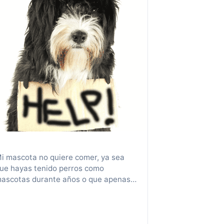
i mascota no quiere comer, ya sea
ue hayas tenido perros como
ascotas durante años o que apenas
ayas adoptado tu primer cachorro,
uede ser muy estresante que tu perro
o quiera comer. No siempre hay una
espuesta inmediata a esto ya que