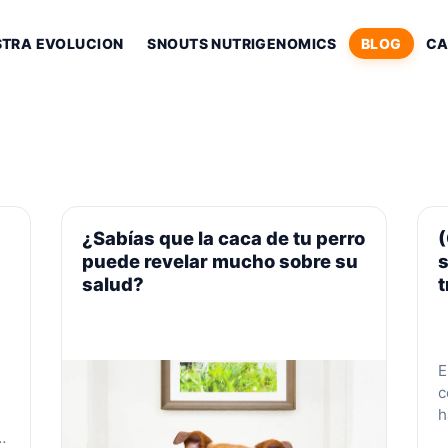
STRA EVOLUCION
SNOUTS NUTRIGENOMICS
BLOG
CA
¿Sabías que la caca de tu perro
(
puede revelar mucho sobre su
salud?
t
E
c
h
c
o