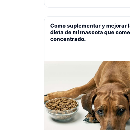
insuficiencia renal crónica con una
dieta baja en proteínas. Sin embargo,
este consejo parece provenir de una
Como suplementar y mejorar l
investigación realizada …
Leer más
dieta de mi mascota que come
concentrado.