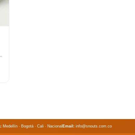
r
n
:
Medellín · Bogotá · Cali · Nacional
Email:
info@snouts.com.co