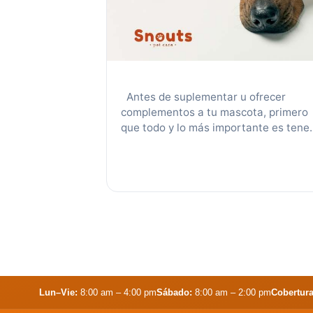
Antes de suplementar u ofrecer
complementos a tu mascota, primero
que todo y lo más importante es tene
en cuenta que los perros y gatos está
diseñados para absorber su humedad
a través de la comida, no a través de
una fuente de agua independiente, ya
que en la naturaleza no siempre
estaba disponible …
Leer más
Lun–Vie:
8:00 am – 4:00 pm
Sábado:
8:00 am – 2:00 pm
Cobertura