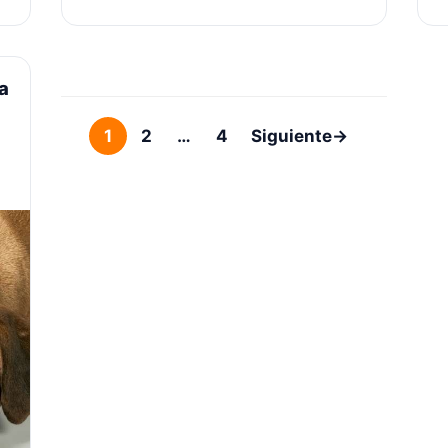
le hará daño? Hay una variedad de
e
razones por las que su perro podría
p
estar comiendo hierba. …
Leer más
a
1
2
…
4
Siguiente
→
Página
Página
Página