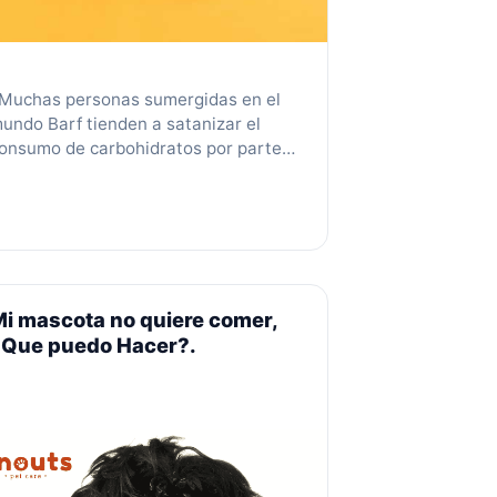
uchas personas sumergidas en el
undo Barf tienden a satanizar el
onsumo de carbohidratos por parte
e sus mascotas, otras por el contrario
e exceden con este macronutriente
n sus dietas… ¿Cuál de los dos puntos
sta bien o mal? Iniciaremos hablando
obre la Amilasa, enzima encargada de
egradar los carbohidratos para que
i mascota no quiere comer,
e …
Leer más
¿Que puedo Hacer?.