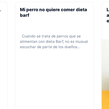
importancia del monitoreo para la
.
Mi perro no quiere comer dieta
pronta detección y tratamiento de
problemas de salud.
barf
e
Cuando se trata de perros que se
alimentan con dieta Barf, no es inusual
escuchar de parte de los dueños
mascotas que su perro ha dejado de
a
comer alimentos crudos. Esto puede
limitar la diversidad de alimentos y
e
fuentes de proteínas que el propietario
empieza a pedir. ¡Incluso pueden llegar
hasta el punto que …
Leer más