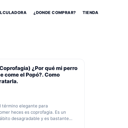
LCULADORA
¿DONDE COMPRAR?
TIENDA
Coprofagia) ¿Por qué mi perro
se come el Popó?. Como
ratarla.
l término elegante para
omer heces es coprofagia. Es un
ábito desagradable y es bastante
omún en los perros, especialmente en