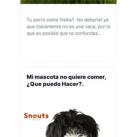
Tu perro come hieba?. No deberia! ya
que claramente no es una vaca, por lo
que es posible que te confundas
cuando los veas comiendo hierba.
Incluso podría estar preocupado y
preguntarte. ¿Tienen hambre?
¿Aburrido? ¿Enfermo? ¿Comer hierba
le hará daño? Hay una variedad de
razones por las que su perro podría
Mi mascota no quiere comer,
estar comiendo hierba. …
Leer más
¿Que puedo Hacer?.