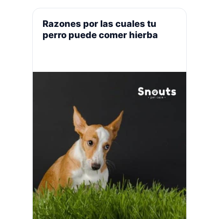
trientes (el perro se muere de hambr
el propietario empieza a pedir.
e) No alimentar al perro …
Leer más
¡Incluso pueden llegar hasta el punto
Razones por las cuales tu
que …
Leer más
perro puede comer hierba