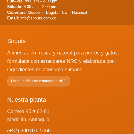
Lun–Vie:
8:00 am – 4:00 pm
…
Leer más
Sábado:
8:00 am – 2:00 pm
Cobertura:
Medellín · Bogotá · Cali · Nacional
Email:
info@snouts.com.co
Snouts
Alimentación fresca y natural para perros y gatos,
formulada con estandares NRC y elaborada con
ingredientes de consumo humano.
Formulación con estandares NRC
Nuestra planta
Carrera 45 # 62-81
Medellín, Antioquia
(+57) 300 876 5066