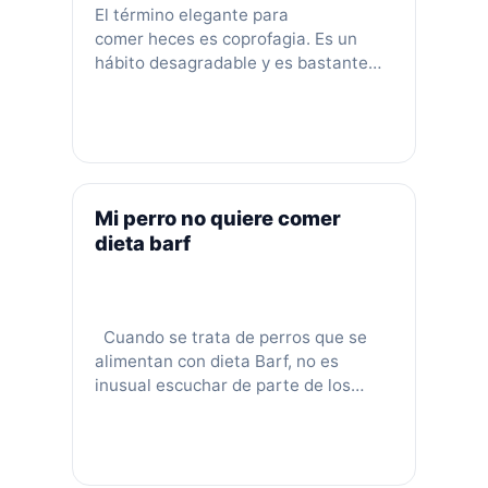
El término elegante para
comer heces es coprofagia. Es un
hábito desagradable y es bastante
común en los perros, especialmente
en los cachorros. Comer heces es un
hábito desagradable que puede
introducir algunos parásitos internos
en el cuerpo de tu peludo. Causas de
la coprofagia en perro
Mi perro no quiere comer
Razones médicas y físicas de
dieta barf
la coprofagia en perros:
Parásitos intestinales: los parásitos s
e alimentan de los nutrientes del perr
o.
Cuando se trata de perros que se
Insuficiencia pancreática endocrina (
alimentan con dieta Barf, no es
EPI): este es
inusual escuchar de parte de los
un trastorno en el que el páncreas no
dueños mascotas que su perro ha
produce enzimas digestivas; la
dejado de comer alimentos crudos.
comida que se ingiere no
Esto puede limitar la diversidad de
se descompone ni se absorben los nu
alimentos y fuentes de proteínas que