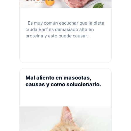
Es muy común escuchar que la dieta
cruda Barf es demasiado alta en
proteína y esto puede causar
enfermedad renal en los perros. Lo
más sorprendente es que muchas de
esas afirmaciones provienen de
algunos médicos veterinarios con
poco conocimiento en nutrición
canina o felina. ¿Es esto cierto, esto
Mal aliento en mascotas,
significa que una dieta cruda …
Leer
causas y como solucionarlo.
más