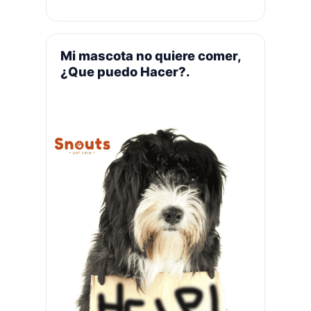
preguntarte. ¿Tienen hambre?
¿Aburrido? ¿Enfermo? ¿Comer hierba
le hará daño? Hay una variedad de
razones por las que su perro podría
Mi mascota no quiere comer,
estar comiendo hierba. …
Leer más
¿Que puedo Hacer?.