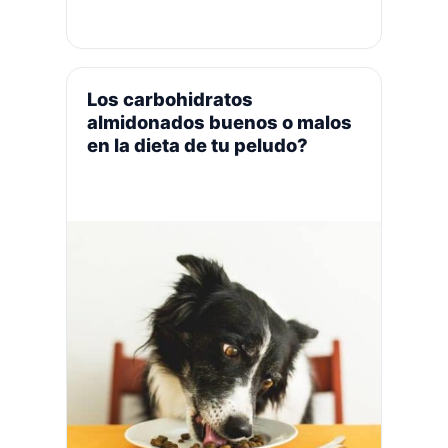
en los cachorros. Comer heces es un
hábito desagradable que puede
introducir algunos parásitos internos
en el cuerpo de tu peludo. Causas de
la coprofagia en perro
Los carbohidratos
Razones médicas y físicas de
almidonados buenos o malos
la coprofagia en perros:
en la dieta de tu peludo?
Parásitos intestinales: los parásitos s
e alimentan de los nutrientes del perr
o.
Insuficiencia pancreática endocrina (
EPI): este es
un trastorno en el que el páncreas no
produce enzimas digestivas; la
comida que se ingiere no
se descompone ni se absorben los nu
trientes (el perro se muere de hambr
e) No alimentar al perro …
Leer más