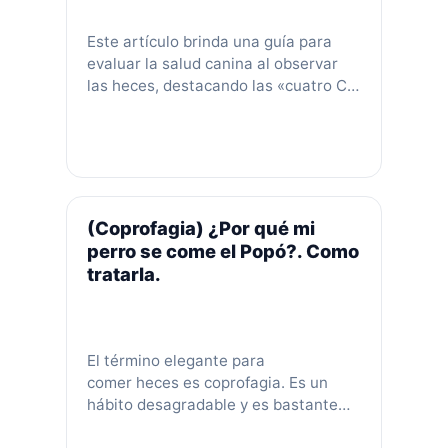
Este artículo brinda una guía para
evaluar la salud canina al observar
las heces, destacando las «cuatro C»:
color, consistencia, contenido, y capa.
Ofrece una tabla de interpretación y
subraya consultar al veterinario ante
heces anormales o cambios
significativos, resaltando la
importancia del monitoreo para la
(Coprofagia) ¿Por qué mi
pronta detección y tratamiento de
perro se come el Popó?. Como
problemas de salud.
tratarla.
El término elegante para
comer heces es coprofagia. Es un
hábito desagradable y es bastante
común en los perros, especialmente