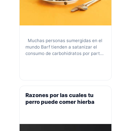
Muchas personas sumergidas en el
mundo Barf tienden a satanizar el
consumo de carbohidratos por parte
de sus mascotas, otras por el
contrario se exceden con este
macronutriente en sus dietas… ¿Cuál
de los dos puntos esta bien o mal?
Iniciaremos hablando sobre la
Amilasa, enzima encargada de
Razones por las cuales tu
degradar los carbohidratos para que
perro puede comer hierba
se …
Leer más