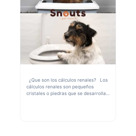
¿Que son los cálculos renales? Los
cálculos renales son pequeños
cristales o piedras que se desarrollan
en el tracto urinario (riñones,
uréteres, vejiga o uretra). Estos son
acumulaciones de minerales que se
encuentran en la orina, las cuales
endurecen formando cuerpos
parecidos a las piedras. La mayoría