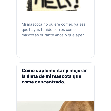
Mi mascota no quiere comer, ya sea
que hayas tenido perros como
mascotas durante años o que apenas
hayas adoptado tu primer cachorro,
puede ser muy estresante que tu
perro no quiera comer. No siempre
hay una respuesta inmediata a esto
ya que existe una gran variedad de
razones para la pérdida de apetito en
Como suplementar y mejorar
…
Leer más
la dieta de mi mascota que
come concentrado.