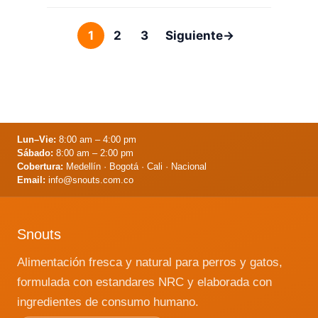
de estas piedras son formadas por …
Leer más
1
2
3
Siguiente
→
Página
Página
Página
Lun–Vie:
8:00 am – 4:00 pm
Sábado:
8:00 am – 2:00 pm
Cobertura:
Medellín · Bogotá · Cali · Nacional
Email:
info@snouts.com.co
Snouts
Alimentación fresca y natural para perros y gatos,
formulada con estandares NRC y elaborada con
ingredientes de consumo humano.