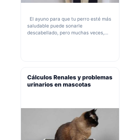
El ayuno para que tu perro esté más
saludable puede sonarle
descabellado, pero muchas veces,
darle un descanso a la digestión de tu
perro es realmente necesario. De
Hecho es algo a lo que podrías
resistirte porque … siendo realistas,
¡la comida es de las cosas que más
espera recibir tu mascota! Pero el …
Cálculos Renales y problemas
Leer más
urinarios en mascotas