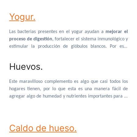
gatos necesitan una dieta con un alto contenido de
humedad, esta es una gran adición a cualquier croqueta,
Yogur.
ya que tiene un 79% de humedad.
Las bacterias presentes en el yogur ayudan a
mejorar el
proceso de digestión
, fortalecer el sistema inmunológico y
estimular la producción de glóbulos blancos. Por este
motivo, el yogur es idóneo para suplementar la
alimentación de tu mascota y así restaurar la flora
Huevos.
intestinal.
Este maravilloso complemento es algo que casi todos los
hogares tienen, por lo que esta es una manera fácil de
agregar algo de humedad y nutrientes importantes para el
cerebro y los ojos.
Caldo de hueso.