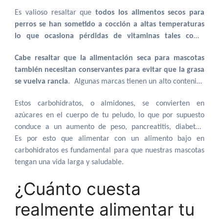
estos órganos se someten a un estrés adicional con una
Es valioso resaltar que
todos los alimentos secos para
dieta baja en humedad.
perros se han sometido a cocción a altas temperaturas
lo que ocasiona pérdidas de vitaminas tales como
vitaminas B y C
, relevantes para la absorción de proteínas
Cabe resaltar que la alimentación seca para mascotas
y grasas, esto es uno de los motivos principales de porque
también necesitan conservantes para evitar que la grasa
en snouts recomendamos que si tu mascota consume
se vuelva rancia
. Algunas marcas tienen un alto contenido
concentrado suplementes y mejores su alimentación para
de carbohidratos o tienen ingredientes de baja calidad y
prevenir futuras enfermedades.
Estos carbohidratos, o almidones, se convierten en
azúcares para mejorar palatabilidad etc.
azúcares en el cuerpo de tu peludo, lo que por supuesto
conduce a un aumento de peso, pancreatitis, diabetes,
cáncer, etc.
Es por esto que alimentar con un alimento bajo en
carbohidratos es fundamental para que nuestras mascotas
tengan una vida larga y saludable.
¿Cuánto cuesta
realmente alimentar tu