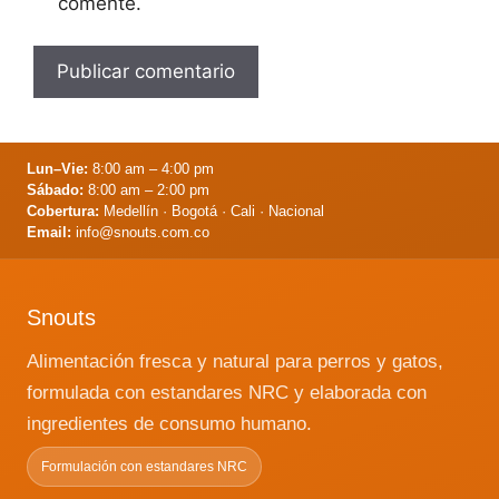
comente.
Lun–Vie:
8:00 am – 4:00 pm
Sábado:
8:00 am – 2:00 pm
Cobertura:
Medellín · Bogotá · Cali · Nacional
Email:
info@snouts.com.co
Snouts
Alimentación fresca y natural para perros y gatos,
formulada con estandares NRC y elaborada con
ingredientes de consumo humano.
Formulación con estandares NRC