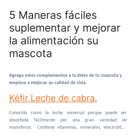
complementos puedes agregar a su dieta para mejorar la
5 Maneras fáciles
alimentación de tu mascota, así ahorras dinero al tiempo
que incrementas la felicidad y longevidad de tu mascota!
suplementar y mejorar
la alimentación su
mascota
Agrega estos complementos a la dieta de tu mascota y
empieza a mejorar su calidad de vida.
Kéfir Leche de cabra.
Conocida como la leche universal porque puede ser
absorbida fácilmente por una gran variedad de
mamíferos. Contiene vitaminas, minerales, electrolitos,
enzimas, proteínas y ácidos grasos.
Dado que los perros y