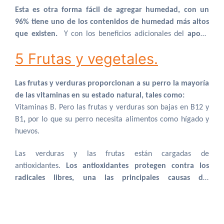
Esta es otra forma fácil de agregar humedad, con un
96% tiene uno de los contenidos de humedad más altos
que existen.
Y con los beneficios adicionales del
apoyo
para las articulaciones, el apoyo al sistema
5 Frutas y vegetales.
inmunológico, el apoyo al hígado
y mucho más. Es un
complemento imprescindible para cualquier persona que
tenga una mascota y la quiera ver saludable, muy
Las frutas y verduras proporcionan a su perro la mayoría
recomendado para mascotas mayores o perros
de las vitaminas en su estado natural, tales como:
quisquillosos a la hora de comer.
Vitaminas B. Pero las frutas y verduras son bajas en B12 y
B1
,
por lo que su perro necesita alimentos como hígado y
huevos.
Las verduras y las frutas están cargadas de
antioxidantes.
Los antioxidantes protegen contra los
radicales libres, una las principales causas del
envejecimiento.