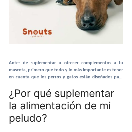
Antes de suplementar u ofrecer complementos a tu
mascota, primero que todo y lo más importante es tener
en cuenta que los perros y gatos están diseñados para
absorber su humedad a través de la comida, no a través
¿Por qué suplementar
de una fuente de agua independiente
, ya que en la
naturaleza no siempre estaba disponible esa fuente de
la alimentación de mi
agua. El contenido de humedad de la mayoría de los
alimentos secos es apenas del 10%. La mayoría de los
peludo?
alimentos frescos y crudos es del 70%. Esto es de gran
ayuda para prevenir la enfermedad renal y hepática ya