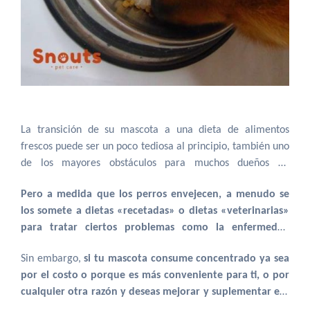
La transición de su mascota a una dieta de alimentos
frescos puede ser un poco tediosa al principio, también uno
de los mayores obstáculos para muchos dueños de
mascotas puede ser el costo. Ya que alimentar su peludo
Pero a medida que los perros envejecen, a menudo se
con alimentos naturales como carnes verduras, frutas y
los somete a dietas «recetadas» o dietas «veterinarias»
complementos es más costoso que muchos de los
para tratar ciertos problemas como la enfermedad
concentrados en el mercado.
renal, problemas en articulaciones o alergias.
Sin embargo,
si tu mascota consume concentrado ya sea
por el costo o porque es más conveniente para ti, o por
cualquier otra razón y deseas mejorar y suplementar ese
tipo de alimentación
, aquí te vamos a mostrar que