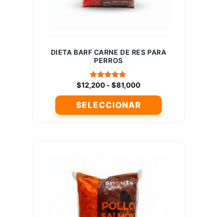
la
página
de
producto
DIETA BARF CARNE DE RES PARA
PERROS
Rango
Valorado
$
12,200
-
$
81,000
con
de
5.00
SELECCIONAR
precios:
de 5
desde
Este
$12,200
producto
hasta
tiene
$81,000
múltiples
variantes.
Las
opciones
se