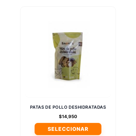
producto
tiene
múltiples
variantes.
Las
opciones
se
pueden
elegir
en
la
página
de
producto
PATAS DE POLLO DESHIDRATADAS
$
14,950
SELECCIONAR