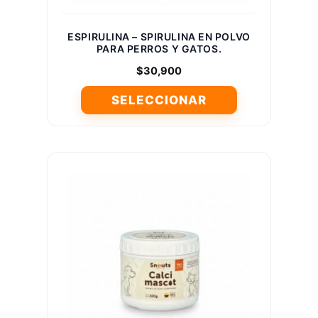
de
producto
ESPIRULINA – SPIRULINA EN POLVO
PARA PERROS Y GATOS.
$
30,900
SELECCIONAR
Este
producto
tiene
múltiples
variantes.
Las
opciones
se
pueden
elegir
en
la