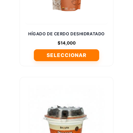
HÍGADO DE CERDO DESHIDRATADO
$
14,000
SELECCIONAR
Este
producto
tiene
múltiples
variantes.
Las
opciones
se
pueden
elegir