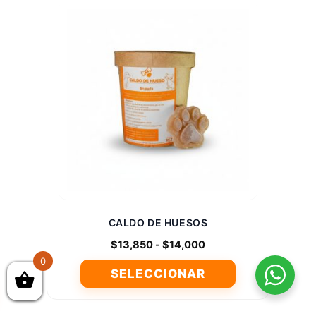
múltiples
variantes.
Las
opciones
se
pueden
elegir
en
la
página
de
producto
CALDO DE HUESOS
Rango
$
13,850
-
$
14,000
de
0
SELECCIONAR
precios:
desde
Este
$13,850
producto