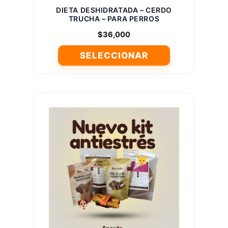
DIETA DESHIDRATADA – CERDO
TRUCHA – PARA PERROS
$
36,000
SELECCIONAR
Este
producto
tiene
múltiples
variantes.
Las
opciones
se
pueden
elegir
en
la
página