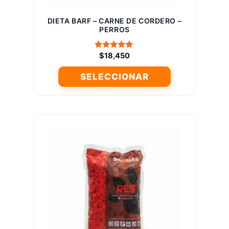
producto
DIETA BARF – CARNE DE CORDERO –
PERROS
Valorado
$
18,450
con
5.00
SELECCIONAR
de 5
Este
producto
tiene
múltiples
variantes.
Las
opciones
se
pueden
elegir
en