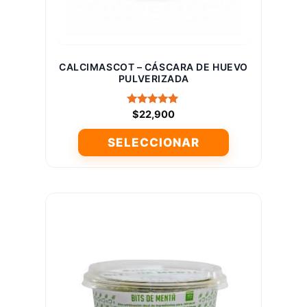
página
de
producto
CALCIMASCOT – CÁSCARA DE HUEVO
PULVERIZADA
Valorado
$
22,900
con
5.00
SELECCIONAR
de 5
Este
producto
tiene
múltiples
variantes.
Las
opciones
se
pueden