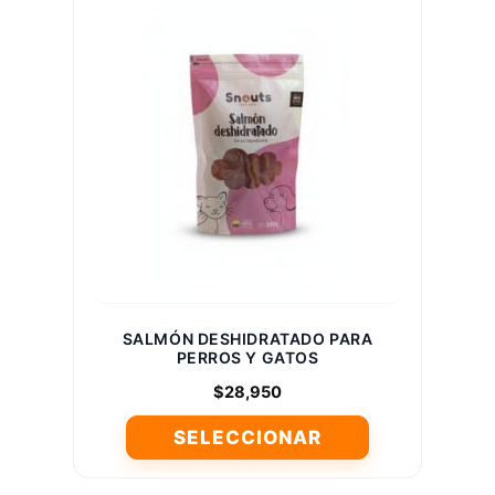
múltiples
variantes.
Las
opciones
se
pueden
elegir
en
la
página
de
producto
SALMÓN DESHIDRATADO PARA
PERROS Y GATOS
$
28,950
SELECCIONAR
Este