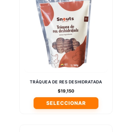
variantes.
Las
opciones
se
pueden
elegir
en
la
página
de
producto
TRÁQUEA DE RES DESHIDRATADA
$
19,150
SELECCIONAR
Este
producto
tiene