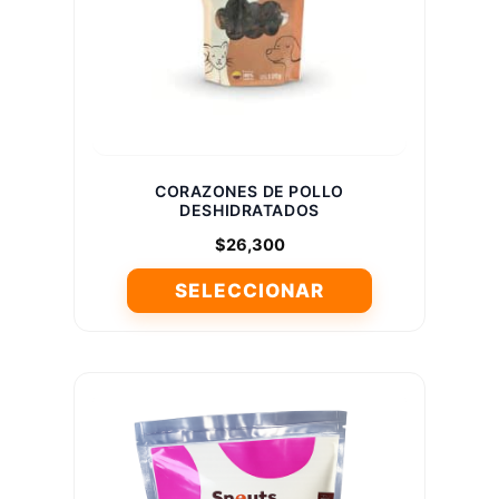
elegir
en
la
página
de
producto
CORAZONES DE POLLO
DESHIDRATADOS
$
26,300
SELECCIONAR
Este
producto
tiene
múltiples
variantes.
Las
opciones