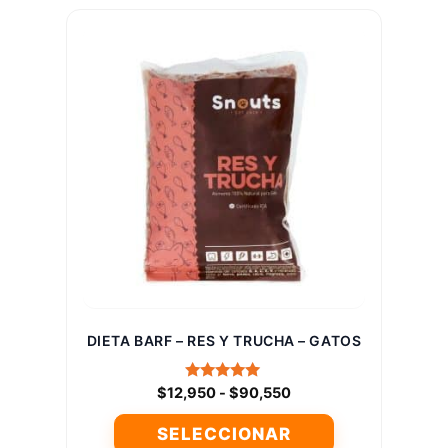
tiene
$90,550
múltiples
variantes.
Las
opciones
se
pueden
elegir
en
la
página
de
producto
DIETA BARF – RES Y TRUCHA – GATOS
Rango
Valorado
$
12,950
-
$
90,550
con
de
5.00
SELECCIONAR
precios:
de 5