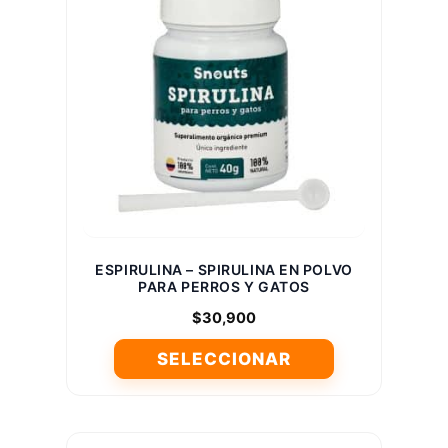
Las
opciones
se
pueden
elegir
en
la
página
de
producto
ESPIRULINA – SPIRULINA EN POLVO
PARA PERROS Y GATOS
$
30,900
SELECCIONAR
Este
producto
tiene