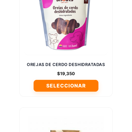
se
pueden
elegir
en
la
página
de
producto
OREJAS DE CERDO DESHIDRATADAS
$
19,350
SELECCIONAR
Este
producto
tiene
múltiples
variantes.
Las