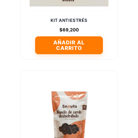
de
producto
KIT ANTIESTRÉS
$
69,200
AÑADIR AL
CARRITO