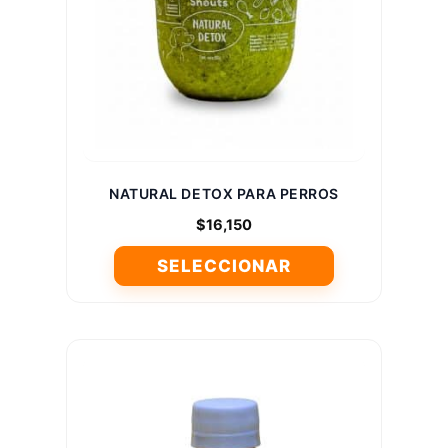
pueden
elegir
en
la
página
de
producto
NATURAL DETOX PARA PERROS
$
16,150
SELECCIONAR
Este
producto
tiene
múltiples
variantes.
Las
opciones