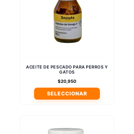
se
pueden
elegir
en
la
página
de
producto
ACEITE DE PESCADO PARA PERROS Y
GATOS
$
20,950
SELECCIONAR
Este
producto
tiene
múltiples
variantes.