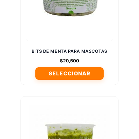
elegir
en
la
página
de
producto
BITS DE MENTA PARA MASCOTAS
$
20,500
SELECCIONAR
Este
producto
tiene
múltiples
variantes.
Las
opciones
se