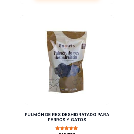
Este
producto
tiene
múltiples
variantes.
Las
opciones
se
pueden
elegir
en
la
página
de
producto
PULMÓN DE RES DESHIDRATADO PARA
PERROS Y GATOS