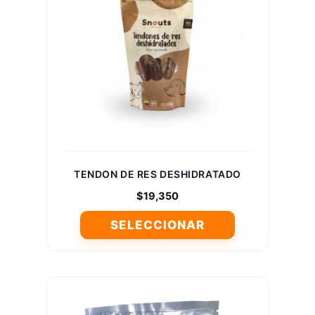
opciones
se
pueden
elegir
en
la
página
de
producto
TENDON DE RES DESHIDRATADO
$
19,350
SELECCIONAR
Este
producto
tiene
múltiples