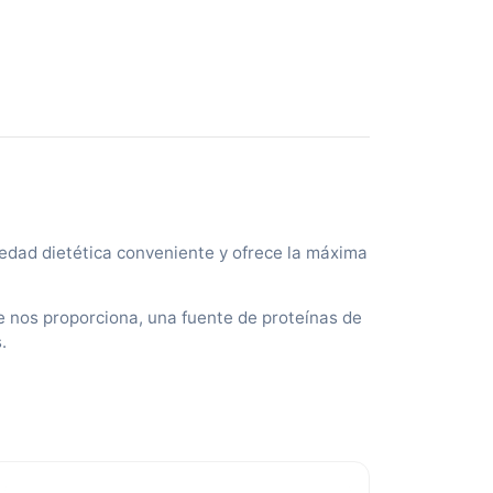
5
1
0
0
edad dietética conveniente y ofrece la máxima
e nos proporciona, una fuente de proteínas de
.