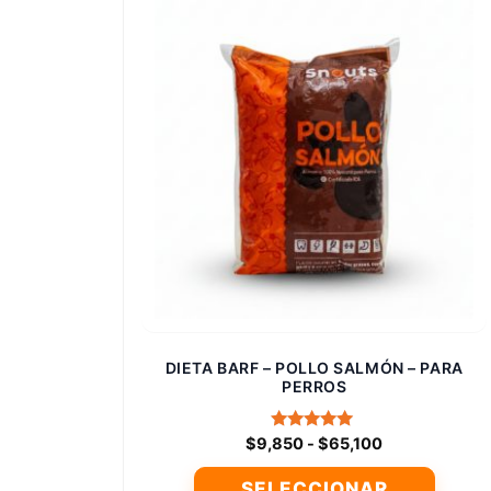
DIETA BARF – POLLO SALMÓN – PARA
PERROS
Rango
Valorado
$
9,850
-
$
65,100
con
de
5.00
SELECCIONAR
precios:
de 5