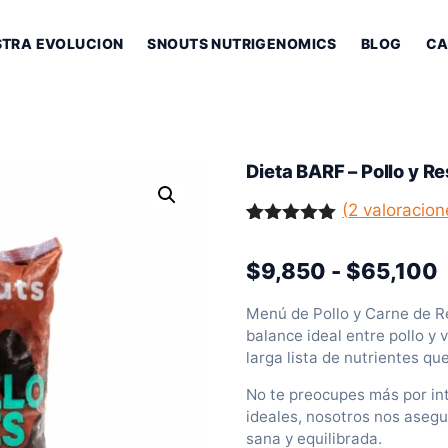
STRA EVOLUCION
SNOUTS NUTRIGENOMICS
BLOG
CA
Dieta BARF – Pollo y Re
(
2
valoracion
Valorado
2
con
5.00
$
9,850
-
$
65,100
de 5 en
base a
valoracione
Menú de Pollo y Carne de R
s de
balance ideal entre pollo y 
clientes
larga lista de nutrientes qu
ácido fólico y vitamina B12)
No te preocupes más por int
magnesio y más.
ideales, nosotros nos aseg
sana y equilibrada.