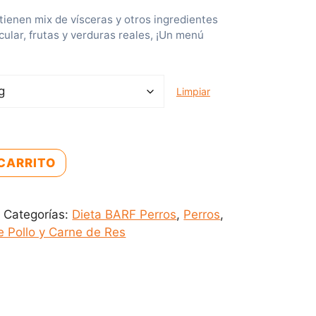
e
ienen mix de vísceras y otros ingredientes
lar, frutas y verduras reales, ¡Un menú
p
e
Limpiar
c
o
CARRITO
s
0
Categorías:
Dieta BARF Perros
,
Perros
,
d
 Pollo y Carne de Res
e
s
d