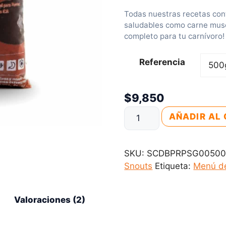
Todas nuestras recetas cont
saludables como carne muscu
completo para tu carnívoro!
r
Referencia
i
$
9,850
Dieta
AÑADIR AL 
BARF
-
:
Pollo
SKU:
SCDBPRPSG0050
y
Snouts
Etiqueta:
Menú de
Res
-
Valoraciones (2)
Perros
cantidad