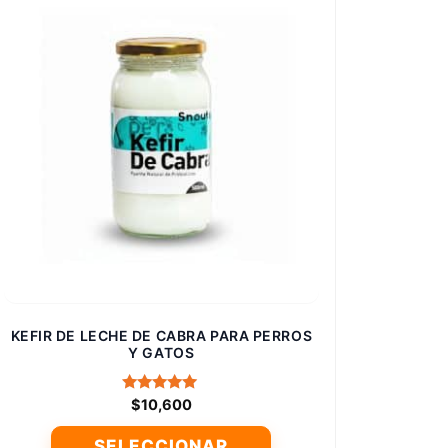
KEFIR DE LECHE DE CABRA PARA PERROS
Y GATOS
Valorado
$
10,600
con
5.00
SELECCIONAR
de 5