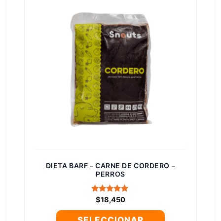
DIETA BARF – CARNE DE CORDERO –
PERROS
Valorado
$
18,450
con
5.00
SELECCIONAR
de 5