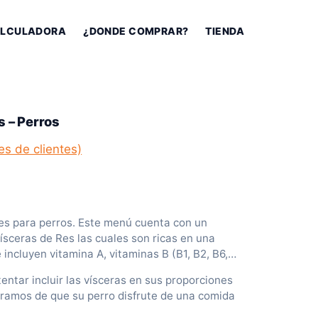
LCULADORA
¿DONDE COMPRAR?
TIENDA
s – Perros
es de clientes)
R
a
es para perros. Este menú cuenta con un
n
vísceras de Res las cuales son ricas en una
e incluyen vitamina A, vitaminas B (B1, B2, B6,
g
, minerales como hierro, fósforo, cobre,
entar incluir las vísceras en sus proporciones
o
uramos de que su perro disfrute de una comida
d