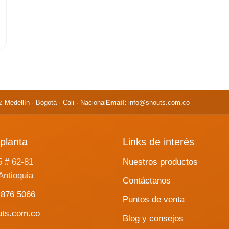
:
Medellín · Bogotá · Cali · Nacional
Email:
info@snouts.com.co
planta
Links de interés
5 # 62-81
Nuestros productos
Antioquia
Contáctanos
 876 5066
Puntos de venta
uts.com.co
Blog y consejos