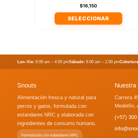
$
16,150
SELECCIONAR
Este
producto
tiene
múltiples
variantes.
Lun–Vie:
8:00 am – 4:00 pm
Sábado:
8:00 am – 2:00 pm
Cobertura
Las
opciones
se
Snouts
Nuestra 
pueden
elegir
Alimentación fresca y natural para
Carrera 4
en
Medellín, 
perros y gatos, formulada con
la
estandares NRC y elaborada con
(+57) 300
página
ingredientes de consumo humano.
de
info@sno
producto
Formulación con estandares NRC