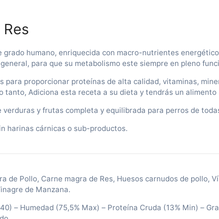
y Res
,
 de grado humano, enriquecida con macro-nutrientes energético
 general, para que su metabolismo este siempre en pleno func
s para proporcionar proteínas de alta calidad, vitaminas, mine
o tanto, Adiciona esta receta a su dieta y tendrás un alimento
verduras y frutas completa y equilibrada para perros de todas
sin harinas cárnicas o sub-productos.
t
 de Pollo, Carne magra de Res, Huesos carnudos de pollo, Vís
Vinagre de Manzana.
140) – Humedad (75,5% Max) – Proteína Cruda (13% Min) – Gra
ado