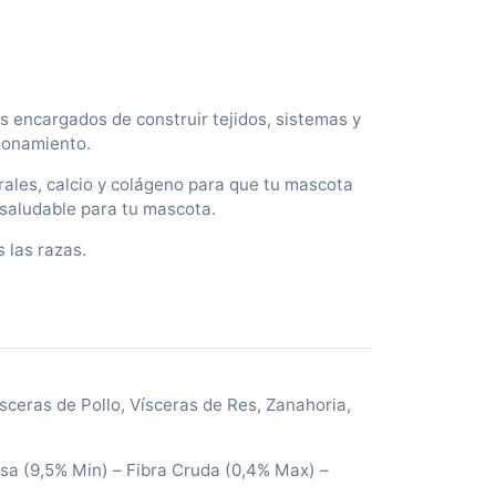
e
$
9
s encargados de construir tejidos, sistemas y
ionamiento.
8
5
rales, calcio y colágeno para que tu mascota
 saludable para tu mascota.
0
 las razas.
h
a
s
a
ceras de Pollo, Vísceras de Res, Zanahoria,
$
sa (9,5% Min) – Fibra Cruda (0,4% Max) –
6