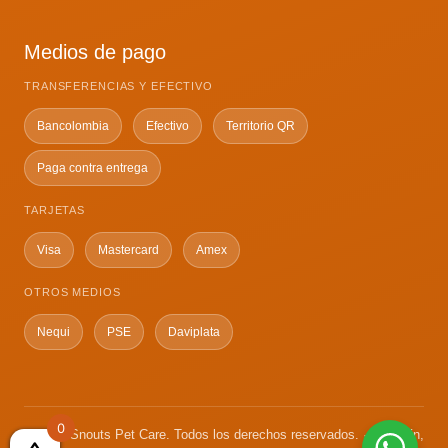
Medios de pago
TRANSFERENCIAS Y EFECTIVO
Bancolombia
Efectivo
Territorio QR
Paga contra entrega
TARJETAS
Visa
Mastercard
Amex
OTROS MEDIOS
Nequi
PSE
Daviplata
0
© 2026 Snouts Pet Care. Todos los derechos reservados. · Medellín,