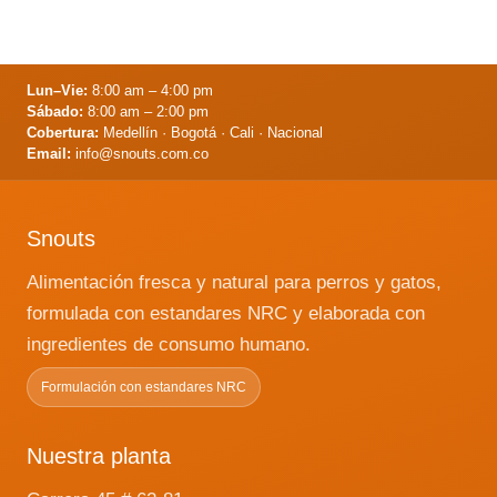
preguntarte. ¿Tienen hambre?
¿Aburrido? ¿Enfermo? ¿Comer hierba
le hará daño? Hay una variedad de
razones por las que su perro podría
Lun–Vie:
8:00 am – 4:00 pm
estar comiendo hierba. …
Leer más
Sábado:
8:00 am – 2:00 pm
Cobertura:
Medellín · Bogotá · Cali · Nacional
Email:
info@snouts.com.co
Snouts
Alimentación fresca y natural para perros y gatos,
formulada con estandares NRC y elaborada con
ingredientes de consumo humano.
Formulación con estandares NRC
Nuestra planta