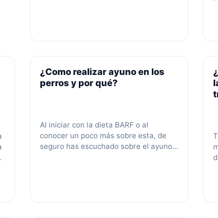
W
degradar los carbohidratos para que
e
se …
Leer más
y
p
c
D
¿Como realizar ayuno en los
¿
L
perros y por qué?
l
Al iniciar con la dieta BARF o al
conocer un poco más sobre esta, de
a
T
seguro has escuchado sobre el ayuno
a
m
en los perros. Y de esta misma manera
d
te has preguntado: ¿En qué consiste el
a
f
ayuno? ¿Qué beneficios trae para mi
r
perro? ¿Por qué es importante un
la
n
ayuno en los perros? ¿Todos los perros
m
…
Leer más
er
s