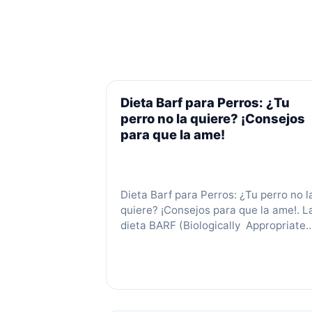
Dieta Barf para Perros: ¿Tu
perro no la quiere? ¡Consejos
para que la ame!
Dieta Barf para Perros: ¿Tu perro no l
quiere? ¡Consejos para que la ame!. L
dieta BARF (Biologically Appropriate
Raw Food) es una forma de alimentar 
tu perro con una dieta cruda y natural
que se asemeja a lo que comerían en 
naturaleza. Si bien esta dieta puede
tener muchos beneficios para la …
Le