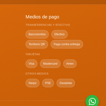
Medios de pago
TRANSFERENCIAS Y EFECTIVO
Bancolombia
Efectivo
Territorio QR
Paga contra entrega
TARJETAS
Visa
Mastercard
Amex
OTROS MEDIOS
Nequi
PSE
Daviplata