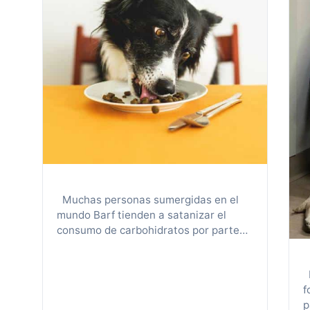
Muchas personas sumergidas en el
mundo Barf tienden a satanizar el
consumo de carbohidratos por parte
de sus mascotas, otras por el contrario
se exceden con este macronutriente
L
en sus dietas… ¿Cuál de los dos puntos
f
esta bien o mal? Iniciaremos hablando
p
sobre la Amilasa, enzima encargada de