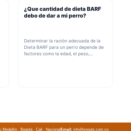
r
¿Que cantidad de dieta BARF
a
debo de dar a mi perro?
f
r
Determinar la ración adecuada de la
Dieta BARF para un perro depende de
factores como la edad, el peso,
tamaño, actividad física y metabolismo.
La cantidad debe ajustarse al peso
ideal y al nivel de energía del perro,
disminuir con la edad y considerar
cambios en el metabolismo, como la
esterilización. Herramientas como una
e
calculadora de requerimientos
calóricos ayudan a personalizar la
dieta. Ejemplos específicos muestran
cómo aplicar estas variables para
calcular las raciones diarias.
:
Medellín · Bogotá · Cali · Nacional
Email:
info@snouts.com.co