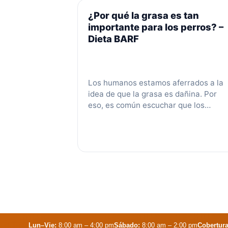
más
¿Por qué la grasa es tan
importante para los perros? –
Dieta BARF
Los humanos estamos aferrados a la
idea de que la grasa es dañina. Por
eso, es común escuchar que los
mejores alimentos para nuestros
perros son los que menos porcentaje
de grasa tienen. Lo cierto es que la
grasa es muy importante en la
alimentación de los perros. La falta d
grasa en su alimentación …
Leer más
Lun–Vie:
8:00 am – 4:00 pm
Sábado:
8:00 am – 2:00 pm
Cobertura