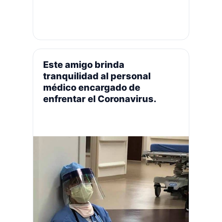
salir a caminar o ir al parque con tu
perro especialmente en estos
tiempos del covid-19 ¡Y sabes que tu
perro es más feliz y saludable cuando
hace un buen entrenamiento! ¡Pero
No te preocupes …
Leer más
Este amigo brinda
tranquilidad al personal
médico encargado de
enfrentar el Coronavirus.