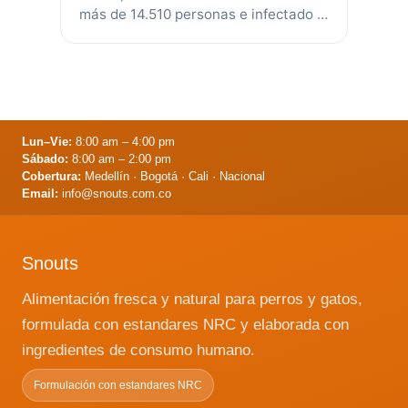
más de 14.510 personas e infectado a
más de 300.000 personas en todo el
mundo. El virus tiene síntomas
bastante similares a los de la gripe
estacional, como fiebre y tos, pero es
diferente porque también puede
causar dificultad para respirar. …
Leer
Lun–Vie:
8:00 am – 4:00 pm
más
Sábado:
8:00 am – 2:00 pm
Cobertura:
Medellín · Bogotá · Cali · Nacional
Email:
info@snouts.com.co
Snouts
Alimentación fresca y natural para perros y gatos,
formulada con estandares NRC y elaborada con
ingredientes de consumo humano.
Formulación con estandares NRC