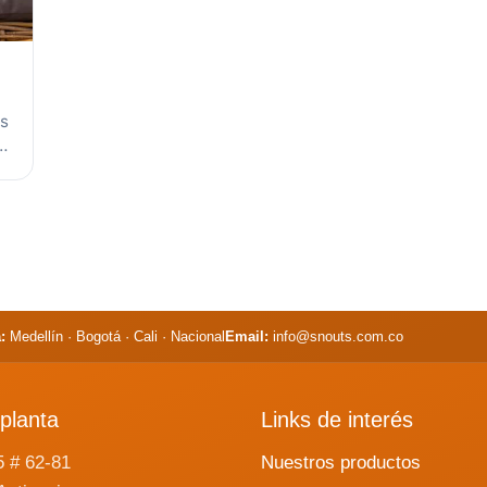
ás
:
Medellín · Bogotá · Cali · Nacional
Email:
info@snouts.com.co
planta
Links de interés
5 # 62-81
Nuestros productos