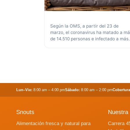
Según la OMS, a partir del 23 de
marzo, el coronavirus ha matado a m
de 14.510 personas e infectado a más
de 300.000 personas en todo el
mundo. El virus tiene síntomas
bastante similares a los de la gripe
estacional, como fiebre y tos, pero es
diferente porque también puede
causar dificultad para respirar. …
Leer
más
Lun–Vie:
8:00 am – 4:00 pm
Sábado:
8:00 am – 2:00 pm
Cobertura
Snouts
Nuestra 
Alimentación fresca y natural para
Carrera 4