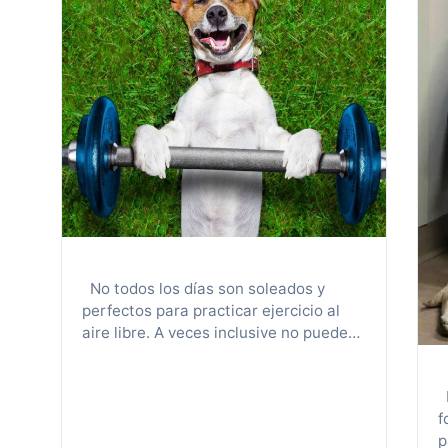
No todos los días son soleados y
perfectos para practicar ejercicio al
aire libre. A veces inclusive no puedes
salir a caminar o ir al parque con tu
perro especialmente en estos tiempos
L
del covid-19 ¡Y sabes que tu perro es
f
más feliz y saludable cuando hace un
p
buen entrenamiento! ¡Pero No te