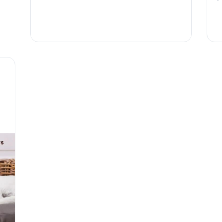
W
preocupes …
Leer más
e
y
p
c
D
L