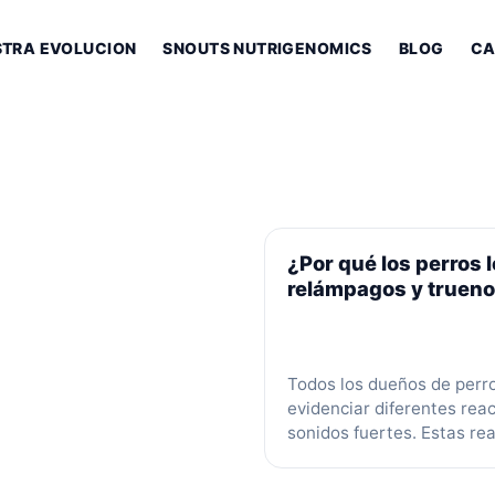
STRA EVOLUCION
SNOUTS NUTRIGENOMICS
BLOG
CA
¿Por qué los perros l
relámpagos y truen
Todos los dueños de perr
evidenciar diferentes rea
sonidos fuertes. Estas re
naturales y corresponden
frente a situaciones peli