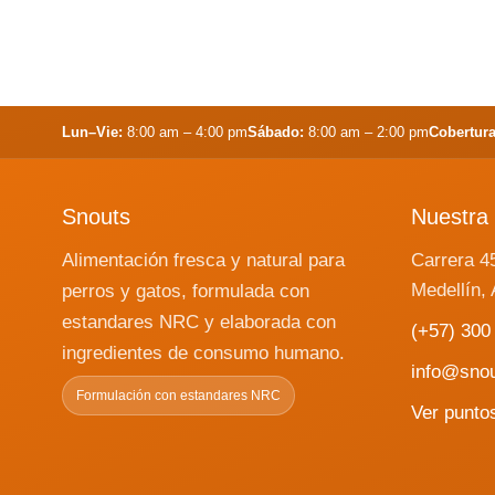
Lun–Vie:
8:00 am – 4:00 pm
Sábado:
8:00 am – 2:00 pm
Cobertura
Snouts
Nuestra 
Alimentación fresca y natural para
Carrera 4
Medellín, 
perros y gatos, formulada con
estandares NRC y elaborada con
(+57) 300
ingredientes de consumo humano.
info@sno
Formulación con estandares NRC
Ver punto