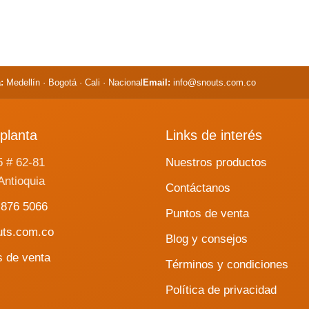
excesivas de temor, miedo
sonidos fuertes (polvora,
:
Medellín · Bogotá · Cali · Nacional
Email:
info@snouts.com.co
planta
Links de interés
5 # 62-81
Nuestros productos
Antioquia
Contáctanos
 876 5066
Puntos de venta
uts.com.co
Blog y consejos
s de venta
Términos y condiciones
Política de privacidad