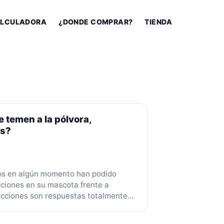
LCULADORA
¿DONDE COMPRAR?
TIENDA
e temen a la pólvora,
os?
os en algún momento han podido
cciones en su mascota frente a
acciones son respuestas totalmente
 a un mecanismo de supervivencia
grosas. Sin embargo, reacciones