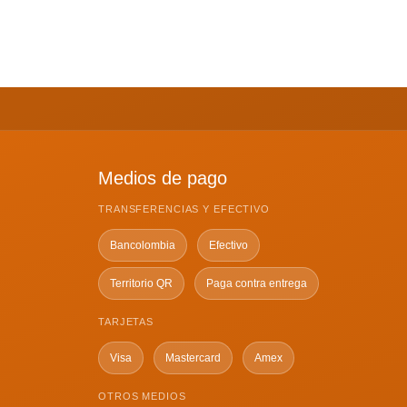
, angustia y ansiedad frente a
 truenos y relámpagos) …
Leer más
Medios de pago
TRANSFERENCIAS Y EFECTIVO
Bancolombia
Efectivo
Territorio QR
Paga contra entrega
TARJETAS
Visa
Mastercard
Amex
OTROS MEDIOS