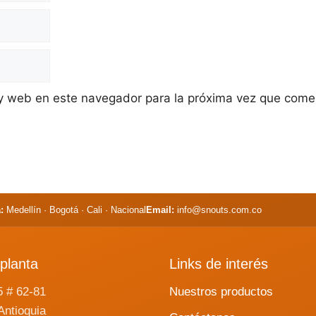
 y web en este navegador para la próxima vez que come
:
Medellín · Bogotá · Cali · Nacional
Email:
info@snouts.com.co
planta
Links de interés
5 # 62-81
Nuestros productos
Antioquia