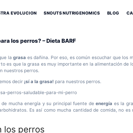
STRA EVOLUCION
SNOUTS NUTRIGENOMICS
BLOG
CA
para los perros? – Dieta BARF
que la
grasa
es dañina. Por eso, es común escuchar que los m
to es que la grasa es muy importante en la alimentación de lo
n nuestros perros.
bemos decir
¡sí a la grasa!
para nuestros perros.
e de mucha energía y su principal fuente de
energía
es la gr
s carbohidratos. Es así como mucha cantidad de comida, no e
n los perros