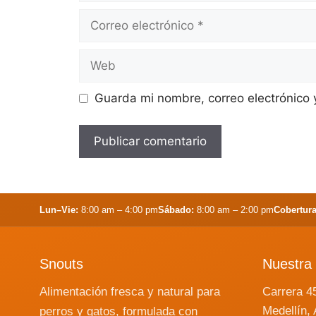
Correo
electrónico
Web
Guarda mi nombre, correo electrónico
Lun–Vie:
8:00 am – 4:00 pm
Sábado:
8:00 am – 2:00 pm
Cobertura
Snouts
Nuestra 
Alimentación fresca y natural para
Carrera 4
Medellín, 
perros y gatos, formulada con