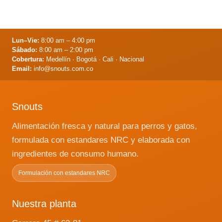
placa promueve el crecimiento de
bacterias «malas» que producen
olores desagradables y causan mal
aliento. La importancia de la
Lun–Vie:
8:00 am – 4:00 pm
microbiota en la salud general de su
Sábado:
8:00 am – 2:00 pm
…
Leer más
Cobertura:
Medellín · Bogotá · Cali · Nacional
Email:
info@snouts.com.co
Snouts
Alimentación fresca y natural para perros y gatos,
formulada con estandares NRC y elaborada con
ingredientes de consumo humano.
Formulación con estandares NRC
Nuestra planta