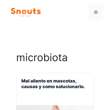
Saltar
al
Menú
contenido
microbiota
Mal aliento en mascotas,
causas y como solucionarlo.