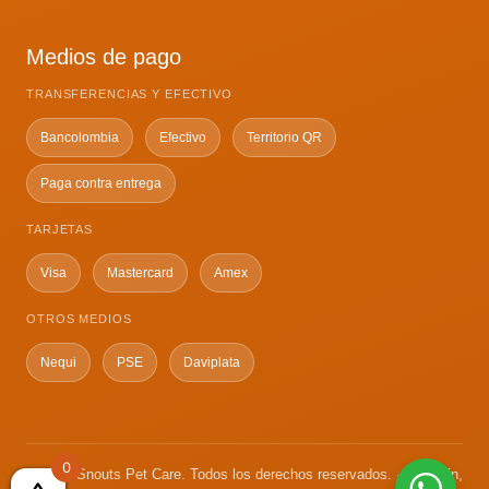
Medios de pago
TRANSFERENCIAS Y EFECTIVO
Bancolombia
Efectivo
Territorio QR
Paga contra entrega
TARJETAS
Visa
Mastercard
Amex
OTROS MEDIOS
Nequi
PSE
Daviplata
0
© 2026 Snouts Pet Care. Todos los derechos reservados. · Medellín,