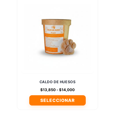
CALDO DE HUESOS
Rango
$
13,850
-
$
14,000
de
SELECCIONAR
precios:
desde
Este
$13,850
producto