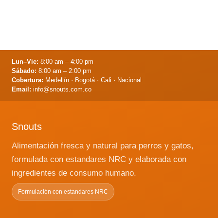
hasta
tiene
$14,000
múltiples
variantes.
Las
opciones
Lun–Vie:
8:00 am – 4:00 pm
Sábado:
8:00 am – 2:00 pm
se
Cobertura:
Medellín · Bogotá · Cali · Nacional
pueden
Email:
info@snouts.com.co
elegir
en
la
Snouts
página
de
Alimentación fresca y natural para perros y gatos,
producto
formulada con estandares NRC y elaborada con
ingredientes de consumo humano.
Formulación con estandares NRC