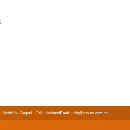
S
:
Medellín · Bogotá · Cali · Nacional
Email:
info@snouts.com.co