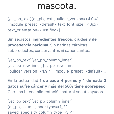
type=»1_2″ saved_specialty_column_type=»3_4″
mascota.
_builder_version=»4.9.4″ _module_preset=»default»]
[et_pb_text _builder_version=»4.9.4″
_module_preset=»default» text_font=»||||||||»
[/et_pb_text][et_pb_text _builder_version=»4.9.4″
text_font_size=»16px» header_font=»|||on|||||»
_module_preset=»default» text_font_size=»16px»
header_font_size=»22px» text_orientation=»justified»
text_orientation=»justified»]
custom_margin=»23px||0px|||»
Sin secretos,
ingredientes frescos, crudos y de
custom_padding=»||0px|||»]
procedencia nacional
. Sin harinas cárnicas,
subproductos, conservantes ni saborizantes.
[/et_pb_text][/et_pb_column_inner]
[/et_pb_row_inner][et_pb_row_inner
_builder_version=»4.9.4″ _module_preset=»default»
background_image=»http://snouts.com.co/wp-
En la actualidad
1 de cada 4 perros y 1 de cada 3
content/uploads/2021/09/Diseno-sin-titulo-3.jpg»
gatos sufre cáncer
y más del 50% tiene sobrepeso
.
background_size=»contain»
Con una buena alimentación natural snouts ayudas a
custom_margin=»-15px||2px|||»
combatir esas estadísticas.
Dale a tu peludo la
custom_padding=»164px||186px|||»]
[/et_pb_text][/et_pb_column_inner]
oportunidad de tener una vida más larga y sana a tu
[et_pb_column_inner
[et_pb_column_inner type=»1_2″
lado,
saved_specialty_column_type=»3_4″
saved_specialty_column_type=»3_4″