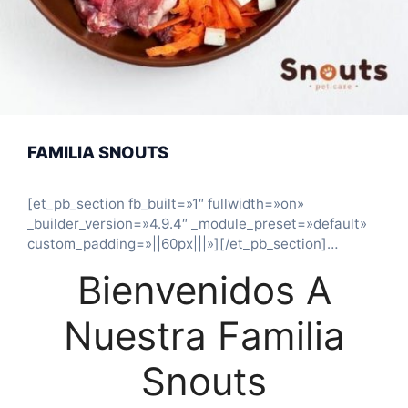
FAMILIA SNOUTS
[et_pb_section fb_built=»1″ fullwidth=»on»
_builder_version=»4.9.4″ _module_preset=»default»
custom_padding=»||60px|||»][/et_pb_section]
[et_pb_section fb_built=»1″ _builder_version=»4.9.4″
Bienvenidos A
_module_preset=»default»
background_image=»http://snouts.com.co/wp-
Nuestra Familia
content/uploads/2021/09/Copy-of-Copy-of-Untitled-
Design-1.png» background_size=»contain»
custom_margin=»||-1px|||»
Snouts
custom_padding=»0px||0px|||»][et_pb_row
_builder_version=»4.9.4″ _module_preset=»default»