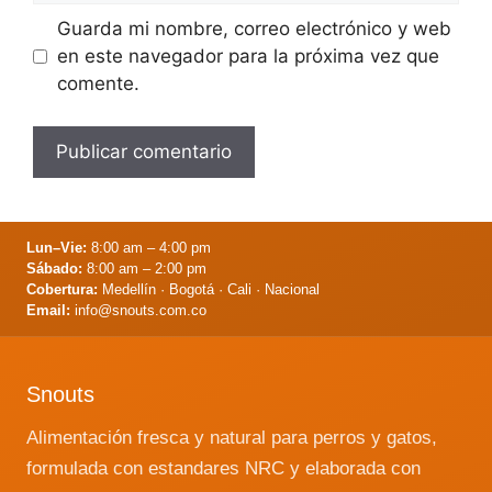
Guarda mi nombre, correo electrónico y web
en este navegador para la próxima vez que
comente.
Lun–Vie:
8:00 am – 4:00 pm
Sábado:
8:00 am – 2:00 pm
Cobertura:
Medellín · Bogotá · Cali · Nacional
Email:
info@snouts.com.co
Snouts
Alimentación fresca y natural para perros y gatos,
formulada con estandares NRC y elaborada con