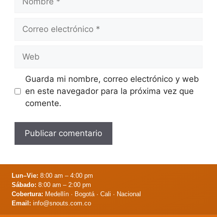
Correo
electrónico
Web
Guarda mi nombre, correo electrónico y web
en este navegador para la próxima vez que
comente.
Lun–Vie:
8:00 am – 4:00 pm
Sábado:
8:00 am – 2:00 pm
Cobertura:
Medellín · Bogotá · Cali · Nacional
Email:
info@snouts.com.co