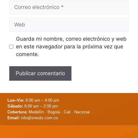
Correo
electrónico
Web
Guarda mi nombre, correo electrónico y web
en este navegador para la próxima vez que
comente.
Lun–Vie:
8:00 am – 4:00 pm
Sábado:
8:00 am – 2:00 pm
Cobertura:
Medellín · Bogotá · Cali · Nacional
Email:
info@snouts.com.co