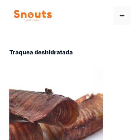
Saltar
al
Menú
contenido
Traquea deshidratada