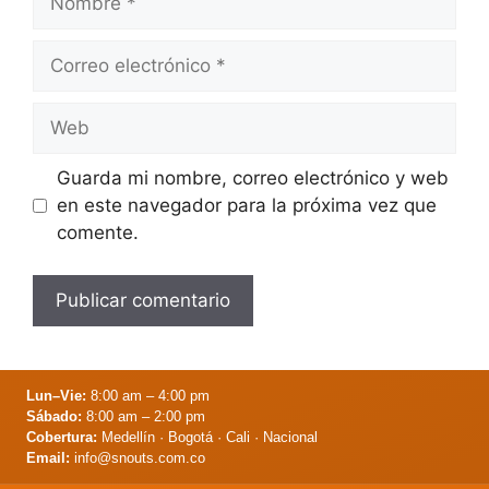
Correo
electrónico
Web
Guarda mi nombre, correo electrónico y web
en este navegador para la próxima vez que
comente.
Lun–Vie:
8:00 am – 4:00 pm
Sábado:
8:00 am – 2:00 pm
Cobertura:
Medellín · Bogotá · Cali · Nacional
Email:
info@snouts.com.co