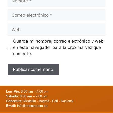
Correo
electrónico
Web
Guarda mi nombre, correo electrónico y web
en este navegador para la próxima vez que
comente.
Lun–Vie:
8:00 am – 4:00 pm
Sábado:
8:00 am – 2:00 pm
Cobertura:
Medellín · Bogotá · Cali · Nacional
Email:
info@snouts.com.co