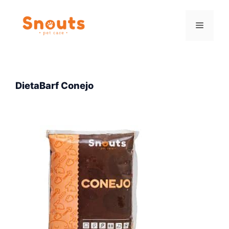
Saltar
al
Menú
contenido
DietaBarf Conejo