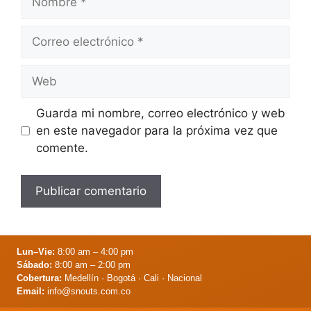
Correo
electrónico
Web
Guarda mi nombre, correo electrónico y web
en este navegador para la próxima vez que
comente.
Lun–Vie:
8:00 am – 4:00 pm
Sábado:
8:00 am – 2:00 pm
Cobertura:
Medellín · Bogotá · Cali · Nacional
Email:
info@snouts.com.co