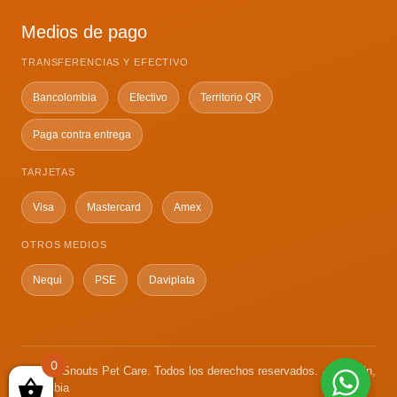
Medios de pago
TRANSFERENCIAS Y EFECTIVO
Bancolombia
Efectivo
Territorio QR
Paga contra entrega
TARJETAS
Visa
Mastercard
Amex
OTROS MEDIOS
Nequi
PSE
Daviplata
0
© 2026 Snouts Pet Care. Todos los derechos reservados. · Medellín,
Colombia