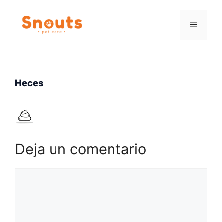
Saltar
al
Menú
contenido
Heces
Deja un comentario
Comentario