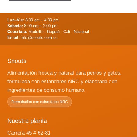
Lun–Vie:
8:00 am – 4:00 pm
Sábado:
8:00 am – 2:00 pm
Cobertura:
Medellín · Bogotá · Cali · Nacional
Email:
info@snouts.com.co
Snouts
Alimentación fresca y natural para perros y gatos,
formulada con estandares NRC y elaborada con
ingredientes de consumo humano.
Formulación con estandares NRC
Nuestra planta
Carrera 45 # 62-81