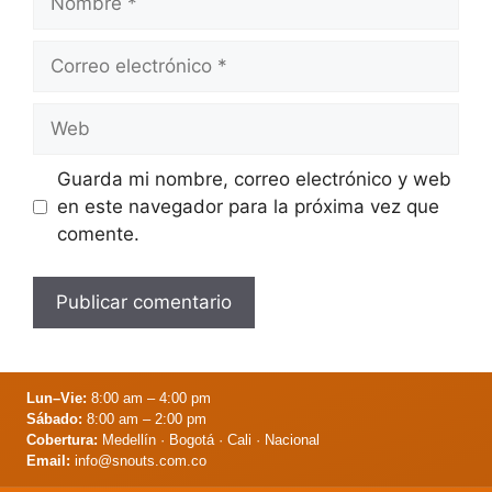
Correo
electrónico
Web
Guarda mi nombre, correo electrónico y web
en este navegador para la próxima vez que
comente.
Lun–Vie:
8:00 am – 4:00 pm
Sábado:
8:00 am – 2:00 pm
Cobertura:
Medellín · Bogotá · Cali · Nacional
Email:
info@snouts.com.co