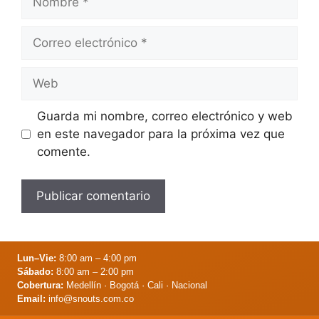
Correo
electrónico
Web
Guarda mi nombre, correo electrónico y web
en este navegador para la próxima vez que
comente.
Lun–Vie:
8:00 am – 4:00 pm
Sábado:
8:00 am – 2:00 pm
Cobertura:
Medellín · Bogotá · Cali · Nacional
Email:
info@snouts.com.co