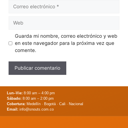
Correo
electrónico
Web
Guarda mi nombre, correo electrónico y web
en este navegador para la próxima vez que
comente.
Lun–Vie:
8:00 am – 4:00 pm
Sábado:
8:00 am – 2:00 pm
Cobertura:
Medellín · Bogotá · Cali · Nacional
Email:
info@snouts.com.co