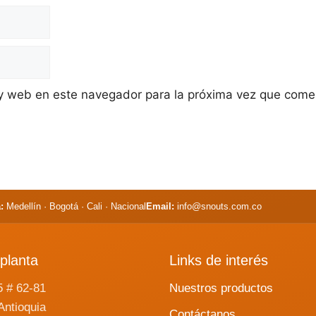
 y web en este navegador para la próxima vez que come
:
Medellín · Bogotá · Cali · Nacional
Email:
info@snouts.com.co
planta
Links de interés
5 # 62-81
Nuestros productos
Antioquia
Contáctanos