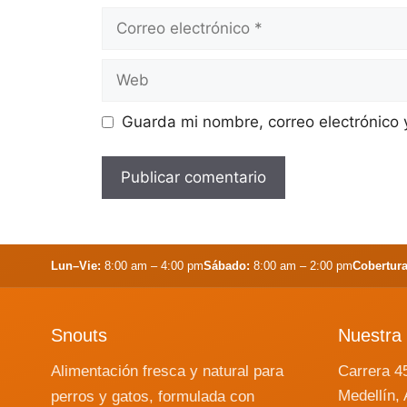
Correo
electrónico
Web
Guarda mi nombre, correo electrónico
Lun–Vie:
8:00 am – 4:00 pm
Sábado:
8:00 am – 2:00 pm
Cobertura
Snouts
Nuestra 
Alimentación fresca y natural para
Carrera 4
Medellín, 
perros y gatos, formulada con