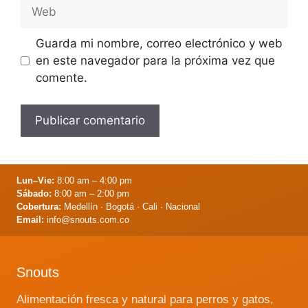
Web
Guarda mi nombre, correo electrónico y web
en este navegador para la próxima vez que
comente.
Lun–Vie:
8:00 am – 4:00 pm
Sábado:
8:00 am – 2:00 pm
Cobertura:
Medellín · Bogotá · Cali · Nacional
Email:
info@snouts.com.co
Snouts
Alimentación fresca y natural para perros y gatos,