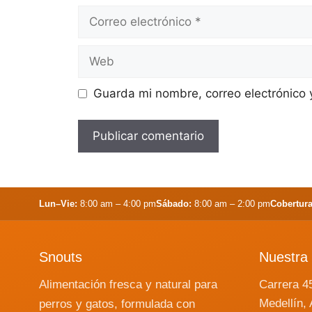
Correo
electrónico
Web
Guarda mi nombre, correo electrónico
Lun–Vie:
8:00 am – 4:00 pm
Sábado:
8:00 am – 2:00 pm
Cobertura
Snouts
Nuestra 
Alimentación fresca y natural para
Carrera 4
Medellín, 
perros y gatos, formulada con