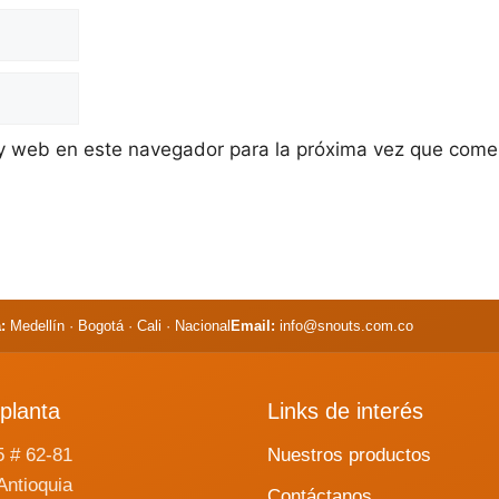
 y web en este navegador para la próxima vez que come
:
Medellín · Bogotá · Cali · Nacional
Email:
info@snouts.com.co
planta
Links de interés
5 # 62-81
Nuestros productos
Antioquia
Contáctanos