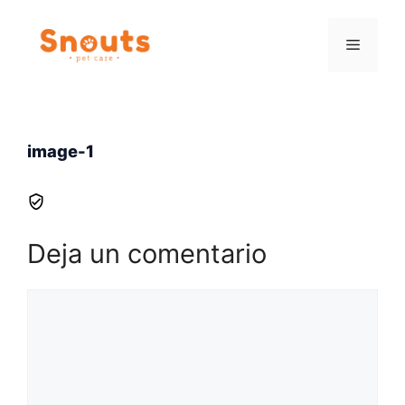
Saltar
al
Menú
contenido
image-1
Deja un comentario
Comentario