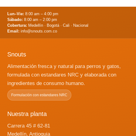
Lun–Vie:
8:00 am – 4:00 pm
Sábado:
8:00 am – 2:00 pm
Cobertura:
Medellín · Bogotá · Cali · Nacional
Email:
info@snouts.com.co
Snouts
Alimentación fresca y natural para perros y gatos,
formulada con estandares NRC y elaborada con
ingredientes de consumo humano.
Formulación con estandares NRC
Nuestra planta
Carrera 45 # 62-81
Medellín, Antioquia