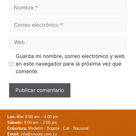
Nombre
Correo
electrónico
Web
Guarda mi nombre, correo electrónico y web
en este navegador para la próxima vez que
comente.
Lun–Vie:
8:00 am – 4:00 pm
Sábado:
8:00 am – 2:00 pm
Cobertura:
Medellín · Bogotá · Cali · Nacional
Email:
info@snouts.com.co