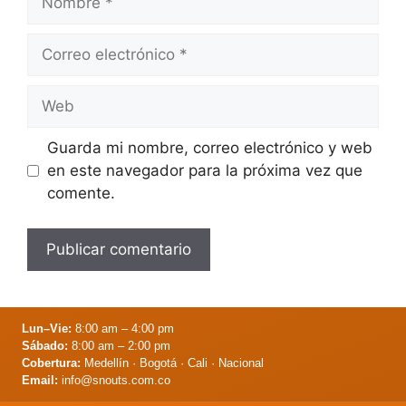
Correo
electrónico
Web
Guarda mi nombre, correo electrónico y web
en este navegador para la próxima vez que
comente.
Lun–Vie:
8:00 am – 4:00 pm
Sábado:
8:00 am – 2:00 pm
Cobertura:
Medellín · Bogotá · Cali · Nacional
Email:
info@snouts.com.co