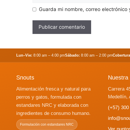
Guarda mi nombre, correo electrónico
Lun–Vie:
8:00 am – 4:00 pm
Sábado:
8:00 am – 2:00 pm
Cobertura
Snouts
Nuestra 
Alimentación fresca y natural para
Carrera 4
Medellín, 
perros y gatos, formulada con
estandares NRC y elaborada con
(+57) 300
ingredientes de consumo humano.
info@sno
Formulación con estandares NRC
Ver punto