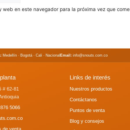
 y web en este navegador para la próxima vez que come
:
Medellín · Bogotá · Cali · Nacional
Email:
info@snouts.com.co
planta
Links de interés
5 # 62-81
Nuestros productos
Antioquia
Contáctanos
 876 5066
Puntos de venta
uts.com.co
Blog y consejos
s de venta