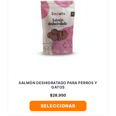
opciones
se
pueden
elegir
en
la
página
de
producto
SALMÓN DESHIDRATADO PARA PERROS Y
GATOS
$
28,950
SELECCIONAR
Este