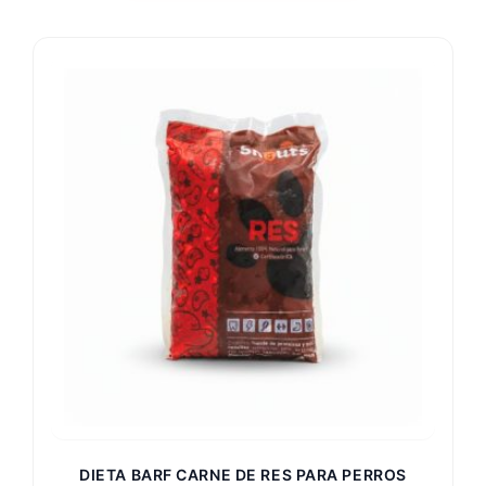
producto
tiene
múltiples
variantes.
Las
opciones
se
pueden
elegir
en
la
página
de
producto
DIETA BARF CARNE DE RES PARA PERROS