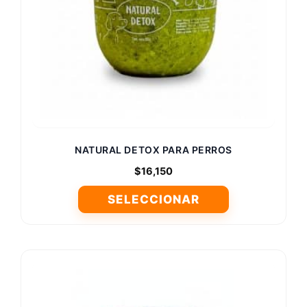
NATURAL DETOX PARA PERROS
$
16,150
SELECCIONAR
Este
producto
tiene
múltiples
variantes.
Las