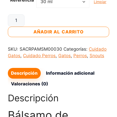
Limpiar
Bálsamo
de
Papaya
AÑADIR AL CARRITO
Para
Perros
SKU:
SACRPAMSM00030
Categorías:
Cuidado
y
Gatos
,
Cuidado Perros
,
Gatos
,
Perros
,
Snouts
Gatos
cantidad
Descripción
Información adicional
Valoraciones (0)
Descripción
Bálsamo de