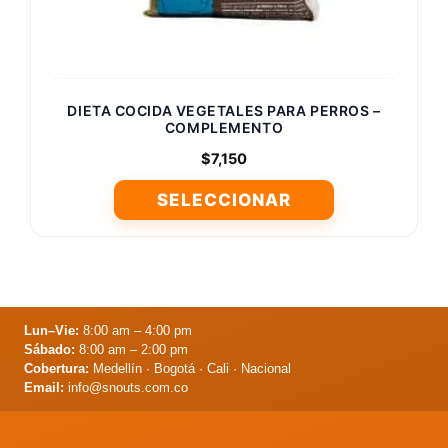
producto
DIETA COCIDA VEGETALES PARA PERROS –
COMPLEMENTO
$
7,150
SELECCIONAR
Este
producto
tiene
múltiples
variantes.
Lun–Vie:
8:00 am – 4:00 pm
Sábado:
8:00 am – 2:00 pm
Las
Cobertura:
Medellín · Bogotá · Cali · Nacional
opciones
Email:
info@snouts.com.co
se
pueden