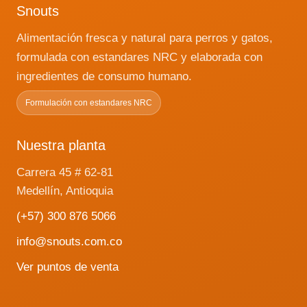
elegir
Snouts
en
Alimentación fresca y natural para perros y gatos,
la
página
formulada con estandares NRC y elaborada con
de
ingredientes de consumo humano.
producto
Formulación con estandares NRC
Nuestra planta
Carrera 45 # 62-81
Medellín, Antioquia
(+57) 300 876 5066
info@snouts.com.co
Ver puntos de venta