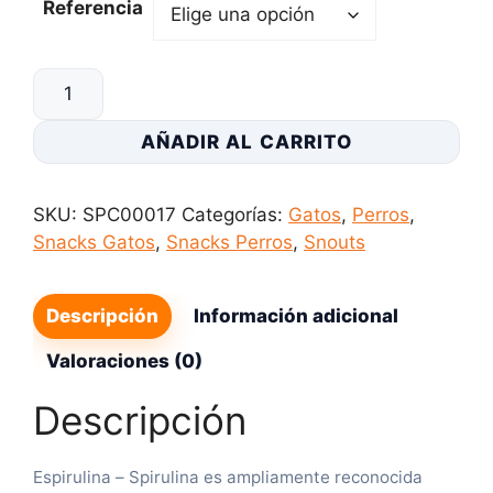
Referencia
beneficiosa para los perros con alergias, cáncer y
enfermedades cardíacas.
Espirulina
-
Spirulina
AÑADIR AL CARRITO
en
polvo
SKU:
SPC00017
Categorías:
Gatos
,
Perros
,
para
Snacks Gatos
,
Snacks Perros
,
Snouts
perros
y
gatos
Descripción
Información adicional
cantidad
Valoraciones (0)
Descripción
Espirulina – Spirulina es ampliamente reconocida