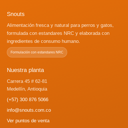
pueden
elegir
Snouts
en
Alimentación fresca y natural para perros y gatos,
la
página
formulada con estandares NRC y elaborada con
de
ingredientes de consumo humano.
producto
Formulación con estandares NRC
Nuestra planta
Carrera 45 # 62-81
Medellín, Antioquia
(+57) 300 876 5066
info@snouts.com.co
Ver puntos de venta