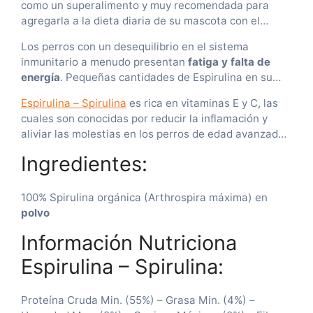
como un superalimento y muy recomendada para
agregarla a la dieta diaria de su mascota con el
objetivo de mejorar la salud y el bienestar en general
Los perros con un desequilibrio en el sistema
de su mascota. La razón de esto es la excelente
inmunitario a menudo presentan
fatiga y falta de
fuente de proteínas, vitaminas B y ácidos grasos
energía
. Pequeñas cantidades de Espirulina en su
esenciales que estimulan el sistema inmunológico de
porción pueden ayudar a restablecer sus niveles de
su mascota.
Espirulina – Spirulina
es rica en vitaminas E y C, las
energía metabólica y
produciendo más vitalidad,
cuales son conocidas por reducir la inflamación y
salud y aprovechamiento de nutrientes
.
aliviar las molestias en los perros de edad avanzada,
estos antioxidantes protegen a su perro a un nivel
Ingredientes:
celular. Dado que la espirulina está llena de
antioxidantes, es beneficiosa para los perros con
alergias, cáncer y enfermedades cardíacas.
100% Spirulina orgánica (Arthrospira máxima) en
polvo
Información Nutriciona
Espirulina – Spirulina:
Proteína Cruda Min. (55%) – Grasa Min. (4%) –