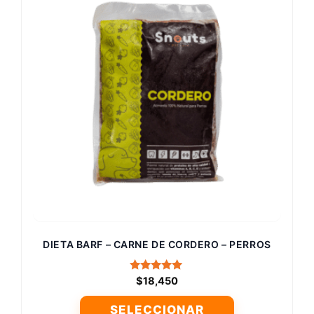
variantes.
Las
opciones
se
pueden
elegir
en
la
página
de
producto
DIETA BARF – CARNE DE CORDERO – PERROS
Valorado
$
18,450
con
5.00
SELECCIONAR
de 5