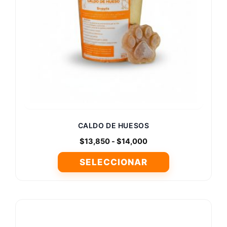
CALDO DE HUESOS
Rango
$
13,850
-
$
14,000
de
SELECCIONAR
precios:
desde
Este
$13,850
producto
hasta
tiene
$14,000
múltiples