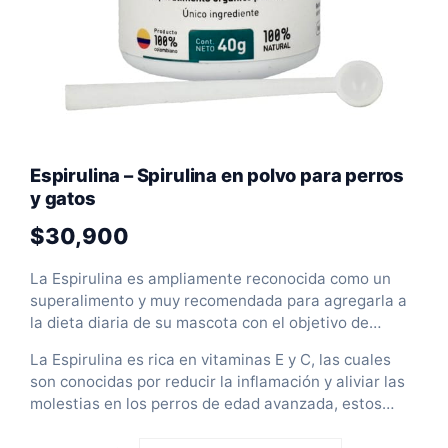
Espirulina – Spirulina en polvo para perros
y gatos
$
30,900
La Espirulina es ampliamente reconocida como un
superalimento y muy recomendada para agregarla a
la dieta diaria de su mascota con el objetivo de
mejorar la salud y el bienestar en general de su
La Espirulina es rica en vitaminas E y C, las cuales
mascota. La razón de esto es la excelente fuente de
son conocidas por reducir la inflamación y aliviar las
proteínas, vitaminas B y ácidos grasos esenciales
molestias en los perros de edad avanzada, estos
que estimulan el sistema inmunológico de su
antioxidantes protegen a su perro a un nivel celular.
mascota.
Dado que la espirulina está llena de antioxidantes, es