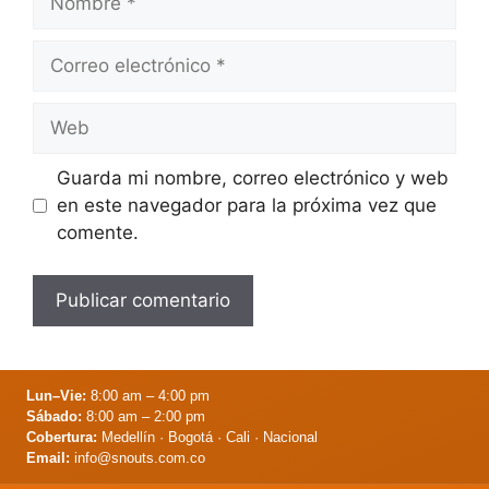
Correo
electrónico
Web
Guarda mi nombre, correo electrónico y web
en este navegador para la próxima vez que
comente.
Lun–Vie:
8:00 am – 4:00 pm
Sábado:
8:00 am – 2:00 pm
Cobertura:
Medellín · Bogotá · Cali · Nacional
Email:
info@snouts.com.co