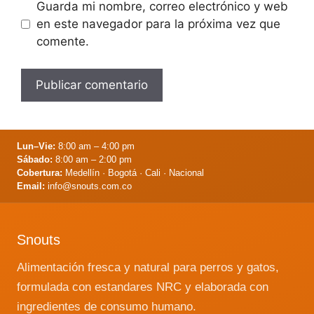
Guarda mi nombre, correo electrónico y web
en este navegador para la próxima vez que
comente.
Lun–Vie:
8:00 am – 4:00 pm
Sábado:
8:00 am – 2:00 pm
Cobertura:
Medellín · Bogotá · Cali · Nacional
Email:
info@snouts.com.co
Snouts
Alimentación fresca y natural para perros y gatos,
formulada con estandares NRC y elaborada con
ingredientes de consumo humano.