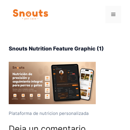
Saltar
al
Menú
contenido
Snouts Nutrition Feature Graphic (1)
Plataforma de nutricion personalizada
Deja un comentario