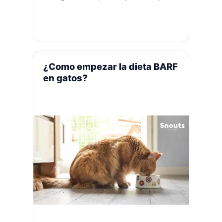
tiene que limpiarlos, sino que pueden
causar obstrucciones intestinales,
causando un grave problema de salud
en su mascota. Como es bien sabido,
los gatos se asean solos lo que
ocasiona que se genere este
¿Como empezar la dieta BARF
inconveniente, entonces, ¿cómo …
en gatos?
Leer más