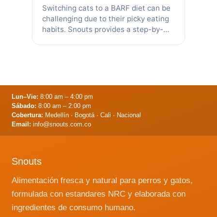
Switching cats to a BARF diet can be
challenging due to their picky eating
habits. Snouts provides a step-by-
step approach to make the transition
easier, which is similar for both
kittens and adult cats but kittens
require double the food by weight.
Transition periods vary; some cats
adapt in seconds, others take up to a
Lun–Vie:
8:00 am – 4:00 pm
year. Patience is essential. Start by
Sábado:
8:00 am – 2:00 pm
moving from dry food to canned and
Cobertura:
Medellín · Bogotá · Cali · Nacional
then to raw, with a focus on quality
Email:
info@snouts.com.co
grain-free options. A slow, gradual
change is recommended, with various
strategies suggested for resistant
Snouts
cats. Always ensure that dry food is
inaccessible to prevent fallbacks. The
Alimentación fresca y natural para perros y gatos,
ultimate goal is for cats to adopt a
formulada con estandares NRC y elaborada con
healthy and balanced BARF diet,
ingredientes de consumo humano.
including raw meat to benefit dental