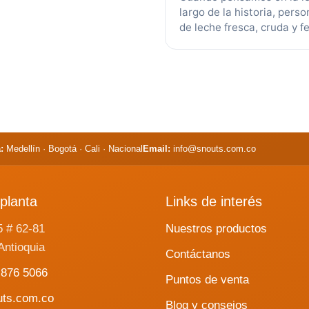
largo de la historia, pers
de leche fresca, cruda y 
de especies animales, tale
últimas décadas, la leche
más
:
Medellín · Bogotá · Cali · Nacional
Email:
info@snouts.com.co
planta
Links de interés
5 # 62-81
Nuestros productos
Antioquia
Contáctanos
 876 5066
Puntos de venta
uts.com.co
Blog y consejos