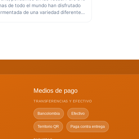
onas de todo el mundo han disfrutado
fermentada de una variedad diferente
s como: la oveja y la cabra. En las
 de vaca y otras especies se …
Leer
Medios de pago
TRANSFERENCIAS Y EFECTIVO
Bancolombia
Efectivo
Territorio QR
Paga contra entrega