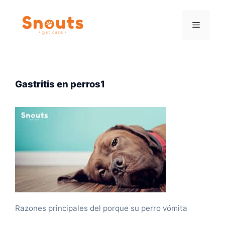
Saltar
al
Menú
contenido
Gastritis en perros1
Razones principales del porque su perro vómita