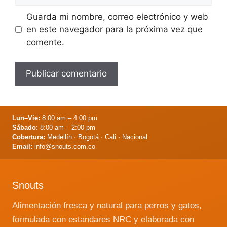
Guarda mi nombre, correo electrónico y web
en este navegador para la próxima vez que
comente.
Lun–Vie:
8:00 am – 4:00 pm
Sábado:
8:00 am – 2:00 pm
Cobertura:
Medellín · Bogotá · Cali · Nacional
Email:
info@snouts.com.co
Snouts
Alimentación fresca y natural para perros y gatos,
formulada con estandares NRC y elaborada con