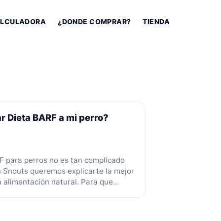
LCULADORA
¿DONDE COMPRAR?
TIENDA
 Dieta BARF a mi perro?
F para perros no es tan complicado
 Snouts queremos explicarte la mejor
a alimentación natural. Para que
perros tener un mejor alimento. ¿Como
ARF con un perro adulto? Lo más