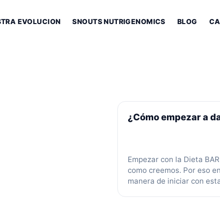
STRA EVOLUCION
SNOUTS NUTRIGENOMICS
BLOG
CA
¿Cómo empezar a dar
Empezar con la Dieta BAR
como creemos. Por eso en
manera de iniciar con est
puedas permitirles a tus 
hacer el cambio a dieta B
común es que …
Leer más