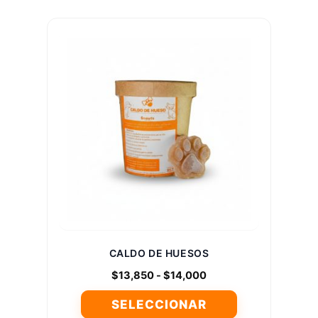
producto
tiene
múltiples
variantes.
Las
opciones
se
pueden
elegir
en
la
página
de
producto
CALDO DE HUESOS
Rango
$
13,850
-
$
14,000
de
SELECCIONAR
precios: