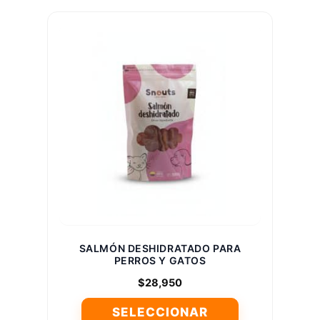
tiene
múltiples
variantes.
Las
opciones
se
pueden
elegir
en
la
página
de
producto
SALMÓN DESHIDRATADO PARA
PERROS Y GATOS
$
28,950
SELECCIONAR