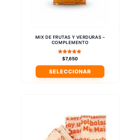
la
página
de
producto
MIX DE FRUTAS Y VERDURAS –
COMPLEMENTO
Valorado
$
7,650
con
5.00
SELECCIONAR
de 5
Este
producto
tiene
múltiples
variantes.
Las
opciones
se