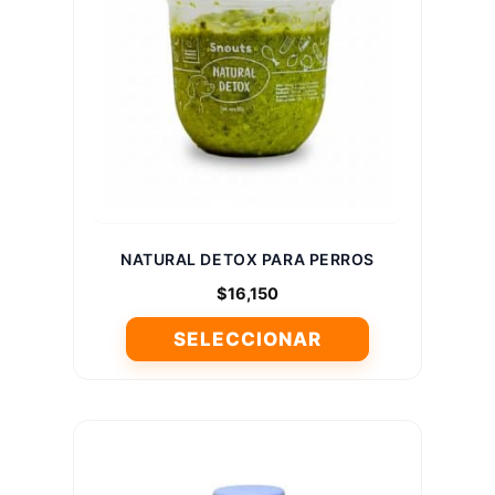
opciones
se
pueden
elegir
en
la
página
de
producto
NATURAL DETOX PARA PERROS
$
16,150
SELECCIONAR
Este
producto
tiene
múltiples
variantes.