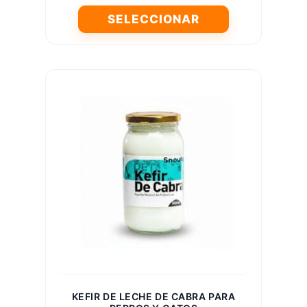
SELECCIONAR
Este
producto
tiene
múltiples
variantes.
Las
opciones
se
pueden
elegir
en
la
página
de
producto
KEFIR DE LECHE DE CABRA PARA