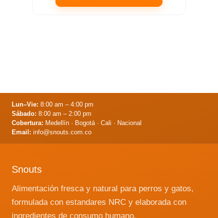
Este
producto
tiene
múltiples
variantes.
Las
opciones
se
Lun–Vie:
8:00 am – 4:00 pm
pueden
Sábado:
8:00 am – 2:00 pm
elegir
Cobertura:
Medellín · Bogotá · Cali · Nacional
Email:
info@snouts.com.co
en
la
página
Snouts
de
producto
Alimentación fresca y natural para perros y gatos,
formulada con estandares NRC y elaborada con
ingredientes de consumo humano.