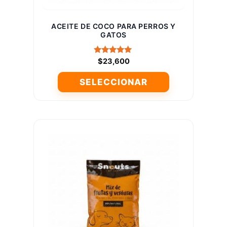
de
producto
ACEITE DE COCO PARA PERROS Y
GATOS
Valorado
$
23,600
con
5.00
SELECCIONAR
de 5
Este
producto
tiene
múltiples
variantes.
Las
opciones
se
pueden
elegir
en