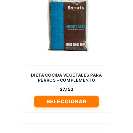
Las
opciones
se
pueden
elegir
en
la
página
de
producto
DIETA COCIDA VEGETALES PARA
PERROS – COMPLEMENTO
$
7,150
SELECCIONAR
Este
producto
tiene
múltiples