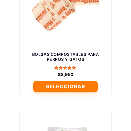
pueden
elegir
en
la
página
de
producto
BOLSAS COMPOSTABLES PARA
PERROS Y GATOS
Valorado
$
8,950
con
5.00
SELECCIONAR
de 5
Este
producto
tiene
múltiples
variantes.