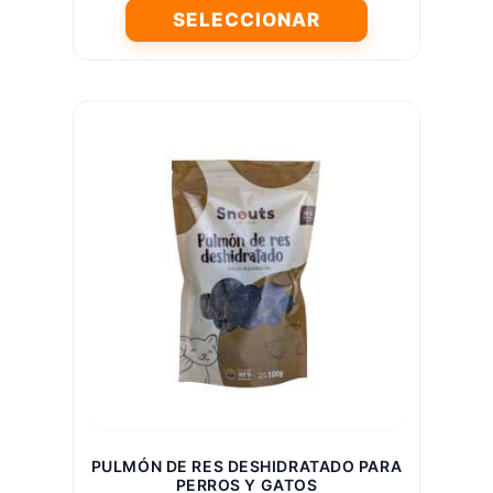
SELECCIONAR
Este
producto
tiene
múltiples
variantes.
Las
opciones
se
pueden
elegir
en
la
página
de
producto
PULMÓN DE RES DESHIDRATADO PARA
PERROS Y GATOS