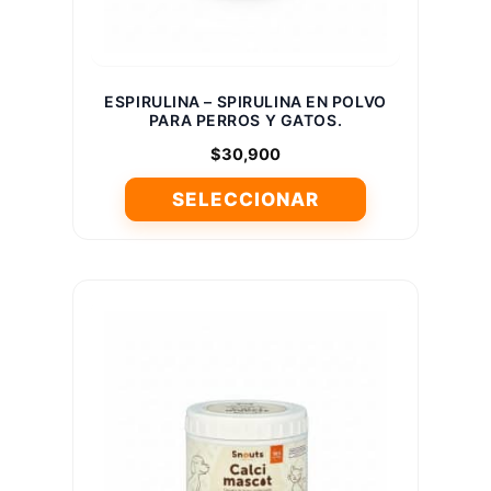
página
de
producto
ESPIRULINA – SPIRULINA EN POLVO
PARA PERROS Y GATOS.
$
30,900
SELECCIONAR
Este
producto
tiene
múltiples
variantes.
Las
opciones
se
pueden
elegir