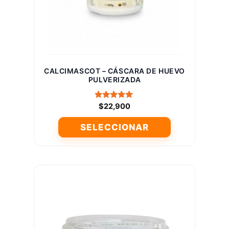
en
la
página
de
producto
CALCIMASCOT – CÁSCARA DE HUEVO
PULVERIZADA
Valorado
$
22,900
con
5.00
SELECCIONAR
de 5
Este
producto
tiene
múltiples
variantes.
Las
opciones