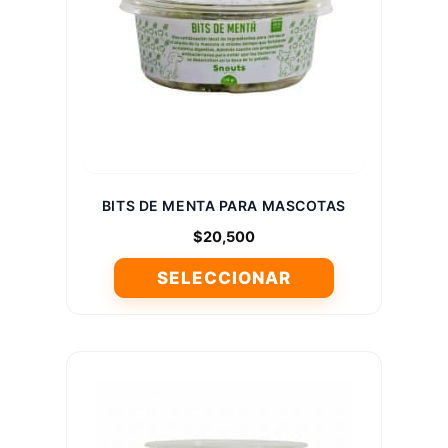
se
pueden
elegir
en
la
página
de
producto
BITS DE MENTA PARA MASCOTAS
$
20,500
SELECCIONAR
Este
producto
tiene
múltiples
variantes.
Las