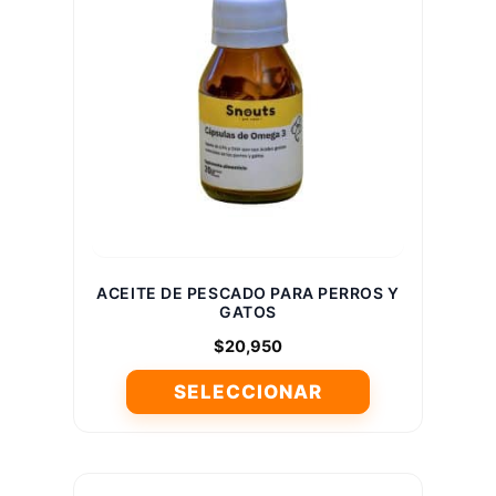
Las
opciones
se
pueden
elegir
en
la
página
de
producto
ACEITE DE PESCADO PARA PERROS Y
GATOS
$
20,950
SELECCIONAR
Este
producto
tiene