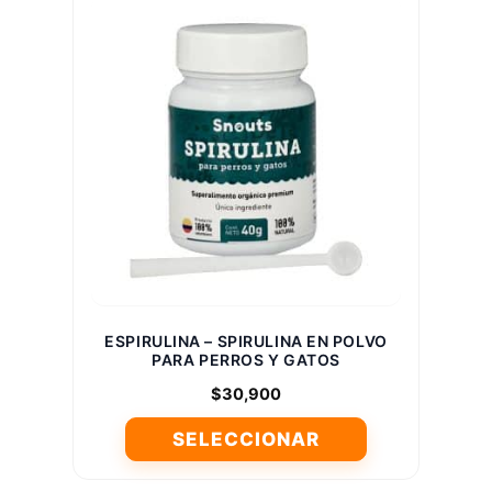
múltiples
variantes.
Las
opciones
se
pueden
elegir
en
la
página
de
producto
ESPIRULINA – SPIRULINA EN POLVO
PARA PERROS Y GATOS
$
30,900
SELECCIONAR
Este