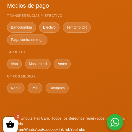
Medios de pago
TRANSFERENCIAS Y EFECTIVO
Bancolombia
Efectivo
Territorio QR
Paga contra entrega
TARJETAS
Visa
Mastercard
Amex
OTROS MEDIOS
Nequi
PSE
Daviplata
0
© 2026 Snouts Pet Care. Todos los derechos reservados. · Medellín,
Colombia
Instagram
WhatsApp
Facebook
TikTok
YouTube