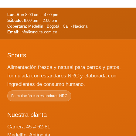
Ejercicio regular, dietas naturales y
remedios caseros como enzimas
Lun–Vie:
8:00 am – 4:00 pm
digestivas y perejil pueden aliviar la
Sábado:
8:00 am – 2:00 pm
flatulencia en mascotas. Es esencial
Cobertura:
Medellín · Bogotá · Cali · Nacional
no castigar al animal por un acto
Email:
info@snouts.com.co
natural y a menudo inconsciente.
Snouts
Alimentación fresca y natural para perros y gatos,
formulada con estandares NRC y elaborada con
ingredientes de consumo humano.
Formulación con estandares NRC
Nuestra planta
Carrera 45 # 62-81
Medellín, Antioquia