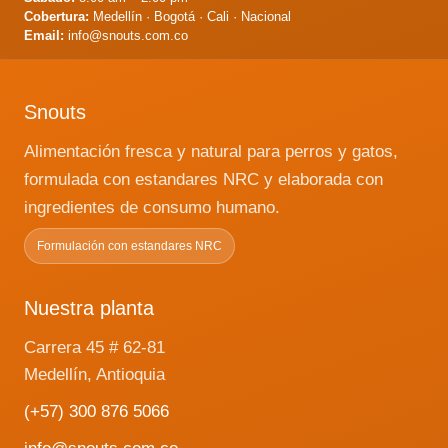
obesidad que un manejo inadecuado
Cobertura:
Medellín · Bogotá · Cali · Nacional
de la alimentación y ejercicio tras la
Email:
info@snouts.com.co
cirugía. Un correcto diagnóstico y un
programa de pérdida de peso
supervisado por un veterinario
Snouts
pueden promover la salud canina.
Alimentación fresca y natural para perros y gatos,
formulada con estandares NRC y elaborada con
ingredientes de consumo humano.
Formulación con estandares NRC
Nuestra planta
Carrera 45 # 62-81
Medellín, Antioquia
(+57) 300 876 5066