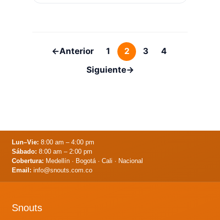
es examinarla en un recipiente de
vidrio o plástico transparente sobre
un fondo blanco. La orina …
Leer más
←
Anterior
1
2
3
4
Página
Página
Página
Página
Siguiente
→
Lun–Vie:
8:00 am – 4:00 pm
Sábado:
8:00 am – 2:00 pm
Cobertura:
Medellín · Bogotá · Cali · Nacional
Email:
info@snouts.com.co
Snouts