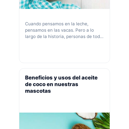
Cuando pensamos en la leche,
pensamos en las vacas. Pero a lo
largo de la historia, personas de todo
el mundo han disfrutado de leche
fresca, cruda y fermentada de una
variedad diferente de especies
animales, tales como: la oveja y la
cabra. En las últimas décadas, la
leche de vaca y otras especies se …
Beneficios y usos del aceite
Leer más
de coco en nuestras
mascotas