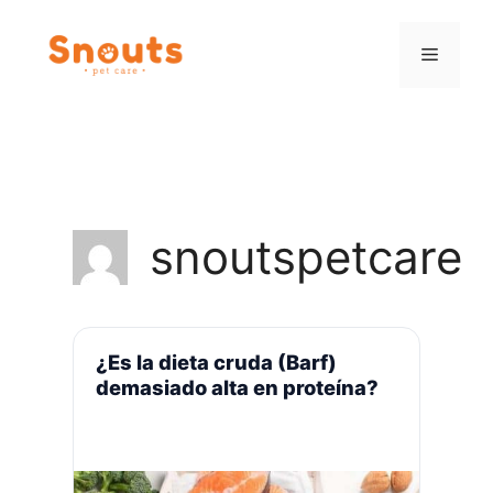
Saltar
al
Menú
contenido
snoutspetcare
¿Es la dieta cruda (Barf)
demasiado alta en proteína?