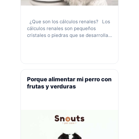
¿Que son los cálculos renales? Los
cálculos renales son pequeños
cristales o piedras que se desarrollan
en el tracto urinario (riñones,
uréteres, vejiga o uretra). Estos son
acumulaciones de minerales que se
encuentran en la orina, las cuales
endurecen formando cuerpos
parecidos a las piedras. La mayoría
Porque alimentar mi perro con
de estas piedras son formadas por …
frutas y verduras
Leer más