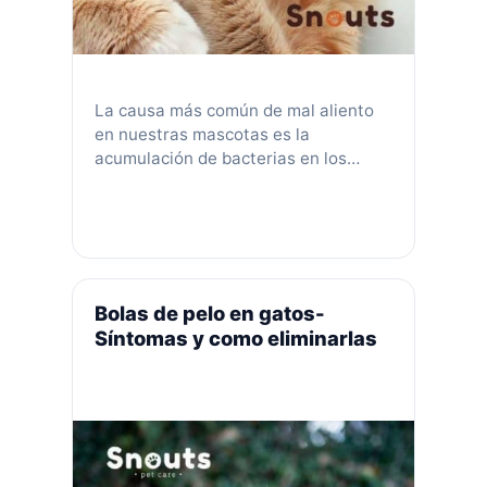
La causa más común de mal aliento
en nuestras mascotas es la
acumulación de bacterias en los
dientes llamada placa. Mientras que
una boca sana contiene bacterias, la
placa promueve el crecimiento de
bacterias «malas» que producen
olores desagradables y causan mal
aliento. La importancia de la
Bolas de pelo en gatos-
microbiota en la salud general de su
Síntomas y como eliminarlas
…
Leer más