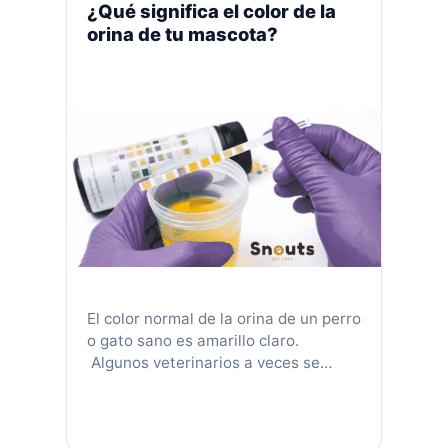
zanahoria o judías verdes a las
¿Qué significa el color de la
croquetas de su perro si necesita
orina de tu mascota?
perder peso! Muchas personas que …
Leer más
El color normal de la orina de un perro
o gato sano es amarillo claro.
Algunos veterinarios a veces se
refieren como «amarillo claro», «oro
pálido» o «ámbar». La forma más
precisa de evaluar el color de la orina