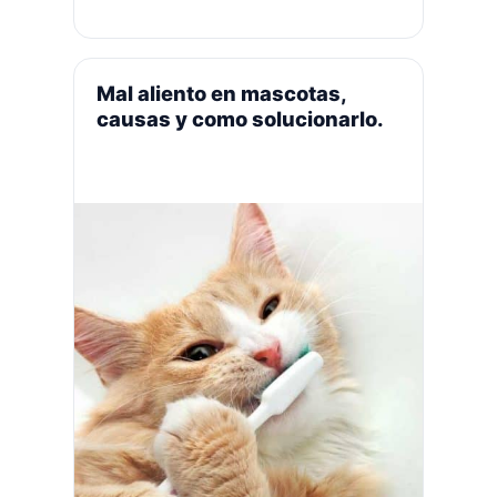
esas afirmaciones provienen de
algunos médicos veterinarios con
poco conocimiento en nutrición
canina o felina. ¿Es esto cierto, esto
Mal aliento en mascotas,
significa que una dieta cruda …
Leer
causas y como solucionarlo.
más