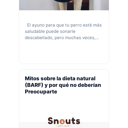
El ayuno para que tu perro esté más
saludable puede sonarle
descabellado, pero muchas veces,
darle un descanso a la digestión de tu
perro es realmente necesario. De
Hecho es algo a lo que podrías
resistirte porque … siendo realistas,
¡la comida es de las cosas que más
espera recibir tu mascota! Pero el …
Mitos sobre la dieta natural
Leer más
(BARF) y por qué no deberían
Preocuparte